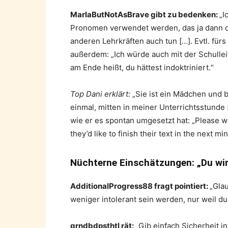
MarlaButNotAsBrave gibt zu bedenken:
„I
Pronomen verwendet werden, das ja dann da
anderen Lehrkräften auch tun […]. Evtl. fürs 
außerdem: „Ich würde auch mit der Schullei
am Ende heißt, du hättest indoktriniert.“
Top Dani erklärt:
„Sie ist ein Mädchen und b
einmal, mitten in meiner Unterrichtsstunde 
wie er es spontan umgesetzt hat: „Please wo
they’d like to finish their text in the next mi
Nüchterne Einschätzungen: „Du wirs
AdditionalProgress88 fragt pointiert:
„Glau
weniger intolerant sein werden, nur weil du
grndbdpsthtl rät:
„Gib einfach Sicherheit i