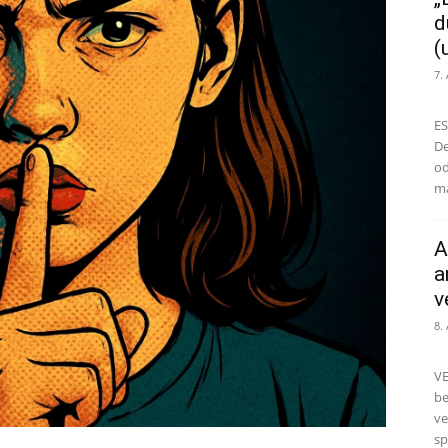
d
(
7.
ES
De
od
ma
A
a
v
8.
VE
be
ve
sp