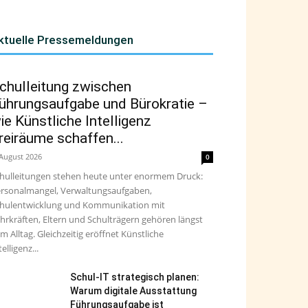
ktuelle Pressemeldungen
chulleitung zwischen
ührungsaufgabe und Bürokratie –
ie Künstliche Intelligenz
reiräume schaffen...
 August 2026
0
hulleitungen stehen heute unter enormem Druck:
rsonalmangel, Verwaltungsaufgaben,
hulentwicklung und Kommunikation mit
hrkräften, Eltern und Schulträgern gehören längst
m Alltag. Gleichzeitig eröffnet Künstliche
telligenz...
Schul-IT strategisch planen:
Warum digitale Ausstattung
Führungsaufgabe ist