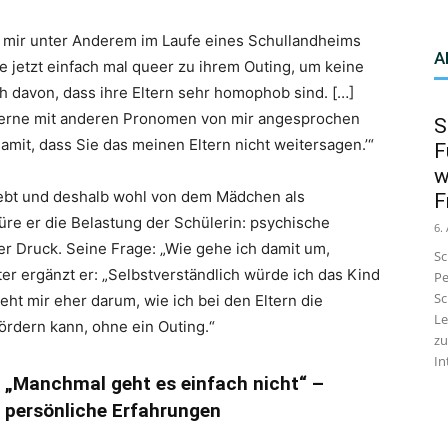
ch mir unter Anderem im Laufe eines Schullandheims
A
ge jetzt einfach mal queer zu ihrem Outing, um keine
h davon, dass ihre Eltern sehr homophob sind. […]
 gerne mit anderen Pronomen von mir angesprochen
S
amit, dass Sie das meinen Eltern nicht weitersagen.’“
F
w
 lebt und deshalb wohl von dem Mädchen als
F
e er die Belastung der Schülerin: psychische
6.
r Druck. Seine Frage: „Wie gehe ich damit um,
Sc
er ergänzt er: „Selbstverständlich würde ich das Kind
Pe
Sc
eht mir eher darum, wie ich bei den Eltern die
Le
ördern kann, ohne ein Outing.“
zu
In
„Manchmal geht es einfach nicht“ –
persönliche Erfahrungen