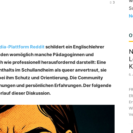
w
3
S
N
O
dia-Plattform Reddit
schildert ein Englischlehrer
N
l, den womöglich manche Pädagoginnen und
L
 wie professionell herausfordernd darstellt: Eine
K
thalts im Schullandheim als queer anvertraut, sie
6.
bei ihm Schutz und Orientierung. Die Community
rnungen und persönlichen Erfahrungen. Der folgende
FR
lauf dieser Diskussion.
El
Er
Wi
Ve
„