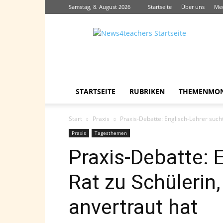
Samstag, 8. August 2026
Startseite
Über uns
Me
News4teachers
STARTSEITE
RUBRIKEN
THEMENMO
Start
Praxis
Praxis-Debatte: Englisch-Lehrer sucht
Praxis
Tagesthemen
Praxis-Debatte: 
Rat zu Schülerin,
anvertraut hat