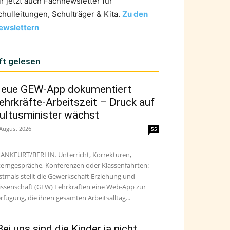
ir jetzt auch Fachnewsletter für
chulleitungen, Schulträger & Kita.
Zu den
ewslettern
ft gelesen
eue GEW-App dokumentiert
ehrkräfte-Arbeitszeit – Druck auf
ultusminister wächst
 August 2026
55
ANKFURT/BERLIN. Unterricht, Korrekturen,
terngespräche, Konferenzen oder Klassenfahrten:
stmals stellt die Gewerkschaft Erziehung und
ssenschaft (GEW) Lehrkräften eine Web-App zur
rfügung, die ihren gesamten Arbeitsalltag...
Bei uns sind die Kinder ja nicht