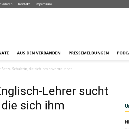
diadaten
Kontakt
Impressum
NATE
AUS DEN VERBÄNDEN
PRESSEMELDUNGEN
PODC
 Rat zu Schülerin, die sich ihm anvertraut hat
Englisch-Lehrer sucht
 die sich ihm
U
N