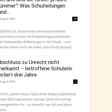
ümmer“: Was Schulleitungen
und...
 August 2026
34
SEN/KÖLN. Sie kommen ohne ausreichende
utschkenntnisse, mit Entwicklungsrückständen
er belastenden Erfahrungen in die Schule – und
nche haben noch nie erlebt, dass ihnen jemand...
bschluss zu Unrecht nicht
nerkannt – betroffene Schülerin
erliert drei Jahre
 August 2026
1
CHTA. Sanem Arduc hätte ihren Realschulabschluss
reits 2022 bekommen müssen. Doch ihre Schule
rweigerte ihn ihr – zu Unrecht, wie sich erst Jahre
äter...