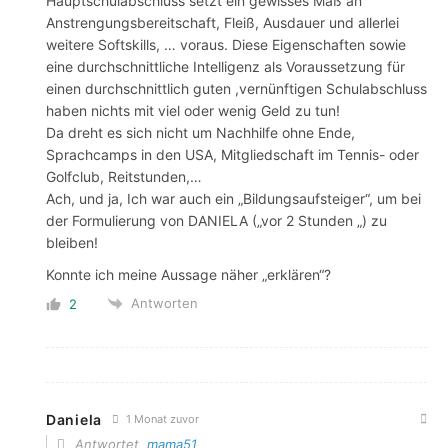
Hauptschulabschluss setzt ein gewisses Maß an
Anstrengungsbereitschaft, Fleiß, Ausdauer und allerlei
weitere Softskills, … voraus. Diese Eigenschaften sowie
eine durchschnittliche Intelligenz als Voraussetzung für
einen durchschnittlich guten ,vernünftigen Schulabschluss
haben nichts mit viel oder wenig Geld zu tun!
Da dreht es sich nicht um Nachhilfe ohne Ende,
Sprachcamps in den USA, Mitgliedschaft im Tennis- oder
Golfclub, Reitstunden,…
Ach, und ja, Ich war auch ein „Bildungsaufsteiger“, um bei
der Formulierung von DANIELA („vor 2 Stunden „) zu
bleiben!
Konnte ich meine Aussage näher „erklären“?
Antworten
2
Daniela
1 Monat zuvor
Antwortet
mama51