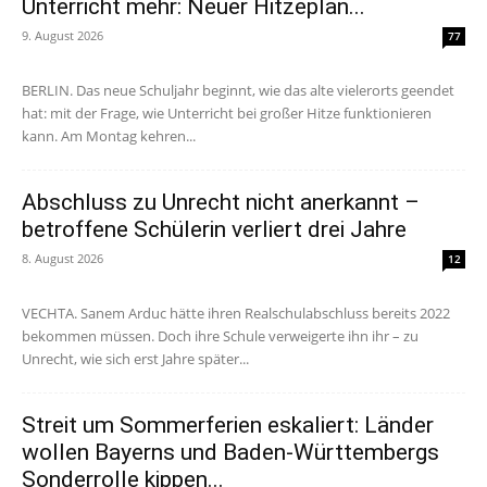
Unterricht mehr: Neuer Hitzeplan...
9. August 2026
77
BERLIN. Das neue Schuljahr beginnt, wie das alte vielerorts geendet
hat: mit der Frage, wie Unterricht bei großer Hitze funktionieren
kann. Am Montag kehren...
Abschluss zu Unrecht nicht anerkannt –
betroffene Schülerin verliert drei Jahre
8. August 2026
12
VECHTA. Sanem Arduc hätte ihren Realschulabschluss bereits 2022
bekommen müssen. Doch ihre Schule verweigerte ihn ihr – zu
Unrecht, wie sich erst Jahre später...
Streit um Sommerferien eskaliert: Länder
wollen Bayerns und Baden-Württembergs
Sonderrolle kippen...