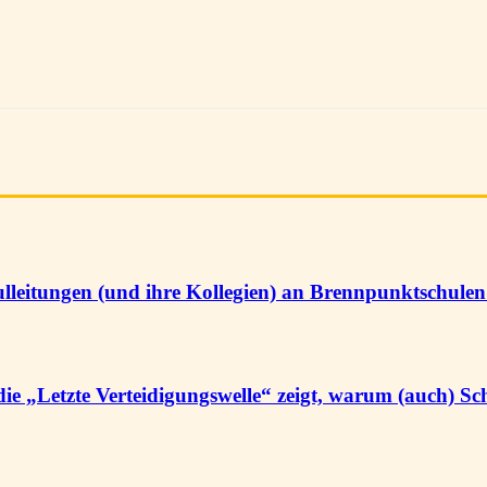
ulleitungen (und ihre Kollegien) an Brennpunktschule
die „Letzte Verteidigungswelle“ zeigt, warum (auch) Sc