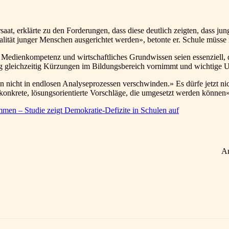
t, erklärte zu den Forderungen, dass diese deutlich zeigten, dass jung
ität junger Menschen ausgerichtet werden», betonte er. Schule müsse m
Medienkompetenz und wirtschaftliches Grundwissen seien essenziell, 
ng gleichzeitig Kürzungen im Bildungsbereich vornimmt und wichtige Un
nicht in endlosen Analyseprozessen verschwinden.» Es dürfe jetzt ni
 konkrete, lösungsorientierte Vorschläge, die umgesetzt werden können»
immen – Studie zeigt Demokratie-Defizite in Schulen auf
A