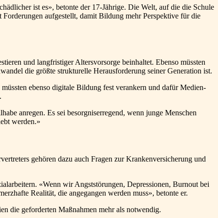
ädlicher ist es», betonte der 17-Jährige. Die Welt, auf die die Schule
t Forderungen aufgestellt, damit Bildung mehr Perspektive für die
ieren und langfristiger Altersvorsorge beinhaltet. Ebenso müssten
andel die größte strukturelle Herausforderung seiner Generation ist.
 müssten ebenso digitale Bildung fest verankern und dafür Medien-
.
ilhabe anregen. Es sei besorgniserregend, wenn junge Menschen
rlebt werden.»
ertreters gehören dazu auch Fragen zur Krankenversicherung und
zialarbeitern. «Wenn wir Angststörungen, Depressionen, Burnout bei
merzhafte Realität, die angegangen werden muss», betonte er.
seien die geforderten Maßnahmen mehr als notwendig.