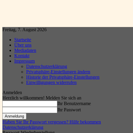
Freitag, 7. August 2026
Startseite
Über uns
Mediadaten
Kontakt
Impressum
Datenschutzerklärung
Privatsphäre-Einstellungen ändern
Historie der Privatsphäre-Einstellungen
Einwilligungen widerrufen
Anmelden
Herzlich willkommen! Melden Sie sich an
Ihr Benutzername
Ihr Passwort
Haben Sie Ihr Passwort vergessen? Hilfe bekommen
Datenschutzerklärung
Passwort-Wiederherstellung