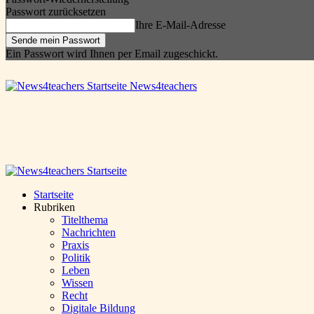
Passwort zurücksetzen
Ihre E-Mail-Adresse
Ein Passwort wird Ihnen per Email zugeschickt.
News4teachers
Startseite
Rubriken
Titelthema
Nachrichten
Praxis
Politik
Leben
Wissen
Recht
Digitale Bildung