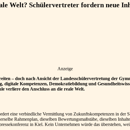
reale Welt? Schülervertreter fordern neue I
Anzeige
eiten – doch nach Ansicht der Landesschülervertretung der Gymnas
g, digitale Kompetenzen, Demokratiebildung und Gesundheitswis
le verliere den Anschluss an die reale Welt.
dert eine verbindliche Vermittlung von Zukunftskompetenzen in der Sc
derselbe Rahmenplan, dieselben Bewertungsmaßstäbe, dieselben Inhalte 
ressekonferenz in Kiel. Kein Unternehmen würde das überstehen, weil e