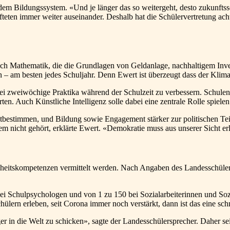
dem Bildungssystem. «Und je länger das so weitergeht, desto zukunftssch
ifteten immer weiter auseinander. Deshalb hat die Schülervertretung ach
ch Mathematik, die die Grundlagen von Geldanlage, nachhaltigem Invest
 – am besten jedes Schuljahr. Denn Ewert ist überzeugt dass der Klimaw
rei zweiwöchige Praktika während der Schulzeit zu verbessern. Schulen
ten. Auch Künstliche Intelligenz solle dabei eine zentrale Rolle spielen
tbestimmen, und Bildung sowie Engagement stärker zur politischen Te
stem nicht gehört, erklärte Ewert. «Demokratie muss aus unserer Sicht e
itskompetenzen vermittelt werden. Nach Angaben des Landesschülerv
bei Schulpsychologen und von 1 zu 150 bei Sozialarbeiterinnen und So
lern erleben, seit Corona immer noch verstärkt, dann ist das eine sch
er in die Welt zu schicken», sagte der Landesschülersprecher. Daher 