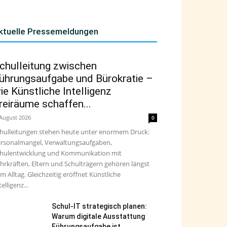
ktuelle Pressemeldungen
chulleitung zwischen
ührungsaufgabe und Bürokratie –
ie Künstliche Intelligenz
reiräume schaffen...
 August 2026
0
hulleitungen stehen heute unter enormem Druck:
rsonalmangel, Verwaltungsaufgaben,
hulentwicklung und Kommunikation mit
hrkräften, Eltern und Schulträgern gehören längst
m Alltag. Gleichzeitig eröffnet Künstliche
telligenz...
Schul-IT strategisch planen:
Warum digitale Ausstattung
Führungsaufgabe ist