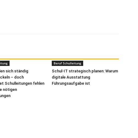
itung
Beruf Schulleitung
len sich ständig
Schul-IT strategisch planen: Warum
ckeln – doch
digitale Ausstattung
t Schulleitungen fehlen
Führungsaufgabe ist
ie nötigen
ungen