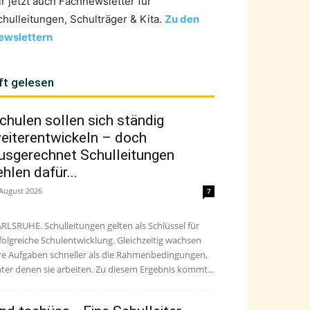
ir jetzt auch Fachnewsletter für
chulleitungen, Schulträger & Kita.
Zu den
ewslettern
ft gelesen
chulen sollen sich ständig
eiterentwickeln – doch
usgerechnet Schulleitungen
ehlen dafür...
 August 2026
7
RLSRUHE. Schulleitungen gelten als Schlüssel für
folgreiche Schulentwicklung. Gleichzeitig wachsen
re Aufgaben schneller als die Rahmenbedingungen,
ter denen sie arbeiten. Zu diesem Ergebnis kommt...