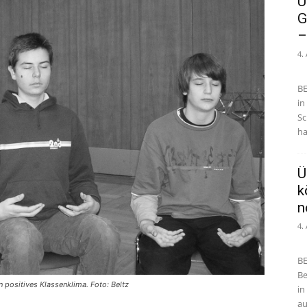
U
G
–
4.
BE
in
Sc
ha
Ü
k
n
4.
BE
Be
 positives Klassenklima. Foto: Beltz
in
au