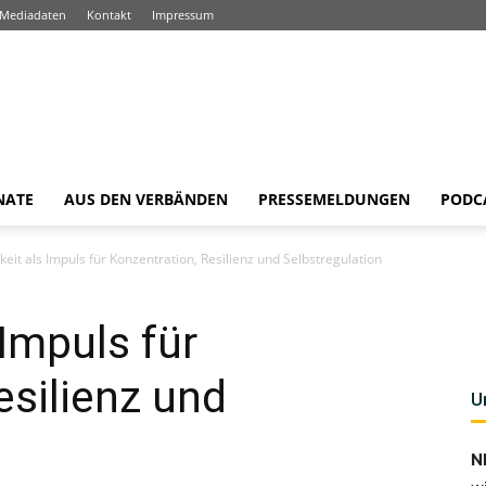
Mediadaten
Kontakt
Impressum
NATE
AUS DEN VERBÄNDEN
PRESSEMELDUNGEN
PODC
eit als Impuls für Konzentration, Resilienz und Selbstregulation
Impuls für
esilienz und
U
N