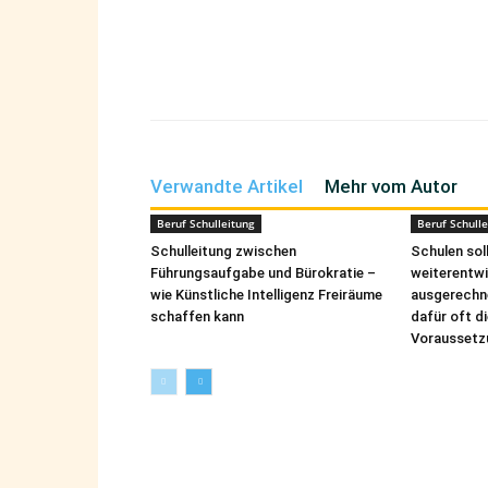
Teilen
Verwandte Artikel
Mehr vom Autor
Beruf Schulleitung
Beruf Schulle
Schulleitung zwischen
Schulen sol
Führungsaufgabe und Bürokratie –
weiterentwi
wie Künstliche Intelligenz Freiräume
ausgerechne
schaffen kann
dafür oft d
Voraussetz