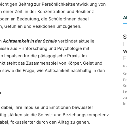
ichtigen Beitrag zur Persönlichkeitsentwicklung von
 einer Zeit, in der Konzentration und Resilienz
A
den an Bedeutung, die Schüler:innen dabei
en, Gefühlen und Reaktionen umzugehen.
S
ch
Achtsamkeit in der Schule
verbindet aktuelle
F
isse aus Hirnforschung und Psychologie mit
w
n Impulsen für die pädagogische Praxis. Im
F
nkt steht das Zusammenspiel von Körper, Geist und
6.
 sowie die Frage, wie Achtsamkeit nachhaltig in den
Sc
Pe
Sc
Le
n
zu
In
 dabei, ihre Impulse und Emotionen bewusster
tig stärken sie die Selbst- und Beziehungskompetenz
bei, fokussierter durch den Alltag zu gehen.