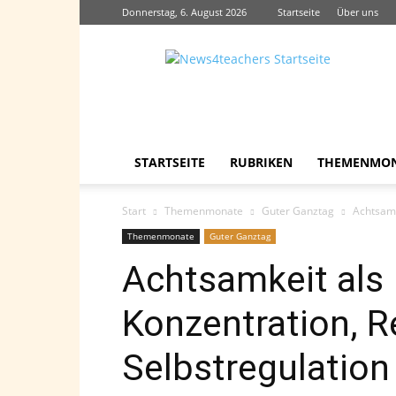
Donnerstag, 6. August 2026
Startseite
Über uns
News4teachers
STARTSEITE
RUBRIKEN
THEMENMO
Start
Themenmonate
Guter Ganztag
Achtsamk
Themenmonate
Guter Ganztag
Achtsamkeit als 
Konzentration, R
Selbstregulation