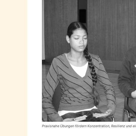
Praxisnahe Übungen fördern Konzentration, Resilienz und ein