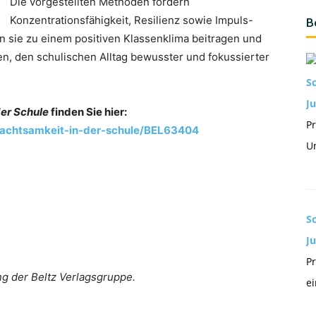
Die vorgestellten Methoden fördern
Konzentrationsfähigkeit, Resilienz sowie Impuls-
B
n sie zu einem positiven Klassenklima beitragen und
n, den schulischen Alltag bewusster und fokussierter
S
Ju
der Schule
finden Sie hier:
Pr
/achtsamkeit-in-der-schule/BEL63404
Un
S
J
Pr
ung der Beltz Verlagsgruppe.
ei