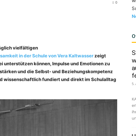
w
0
S
N
O
lich vielfältigen
S
samkeit in der Schule von Vera Kaltwasser
zeigt
w
i unterstützen können, Impulse und Emotionen zu
a
zu stärken und die Selbst- und Beziehungskompetenz
f
d wissenschaftlich fundiert und direkt im Schulalltag
5.
KA
er
ih
un