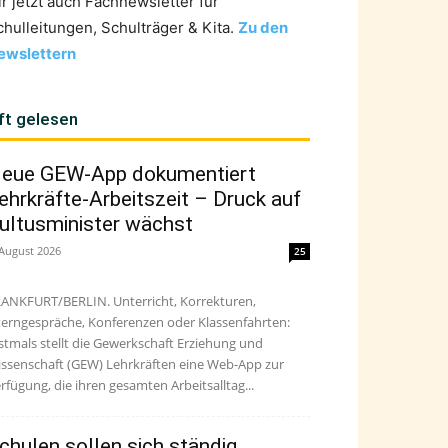
ir jetzt auch Fachnewsletter für
chulleitungen, Schulträger & Kita.
Zu den
ewslettern
ft gelesen
eue GEW-App dokumentiert
ehrkräfte-Arbeitszeit – Druck auf
ultusminister wächst
 August 2026
25
ANKFURT/BERLIN. Unterricht, Korrekturen,
terngespräche, Konferenzen oder Klassenfahrten:
stmals stellt die Gewerkschaft Erziehung und
ssenschaft (GEW) Lehrkräften eine Web-App zur
rfügung, die ihren gesamten Arbeitsalltag...
chulen sollen sich ständig