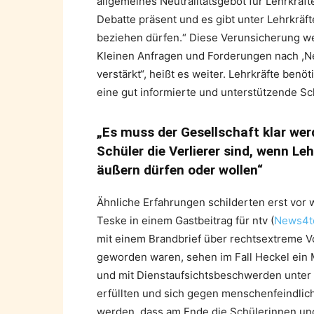
allgemeines Neutralitätsgebot für Lehrkräfte 
Debatte präsent und es gibt unter Lehrkräft
beziehen dürfen.“ Diese Verunsicherung we
Kleinen Anfragen und Forderungen nach ,Ne
verstärkt“, heißt es weiter. Lehrkräfte ben
eine gut informierte und unterstützende Sc
„Es muss der Gesellschaft klar we
Schüler die Verlierer sind, wenn Le
äußern dürfen oder wollen“
Ähnliche Erfahrungen schilderten erst vor
Teske in einem Gastbeitrag für ntv (
News4te
mit einem Brandbrief über rechtsextreme V
geworden waren, sehen im Fall Heckel ein M
und mit Dienstaufsichtsbeschwerden unter 
erfüllten und sich gegen menschenfeindliche
werden, dass am Ende die Schülerinnen und