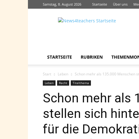
Samstag, 8. August 2026
Startseite
Über uns
Me
News4teachers
STARTSEITE
RUBRIKEN
THEMENMO
Start
Leben
Schon mehr als 135.000 Menschen stell
Leben
Recht
Titelthema
Schon mehr als
stellen sich hint
für die Demokrat