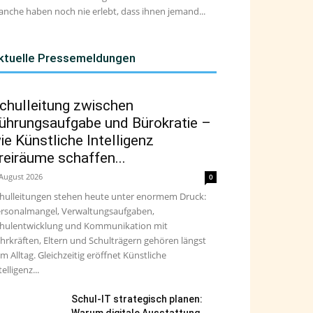
nche haben noch nie erlebt, dass ihnen jemand...
ktuelle Pressemeldungen
chulleitung zwischen
ührungsaufgabe und Bürokratie –
ie Künstliche Intelligenz
reiräume schaffen...
 August 2026
0
hulleitungen stehen heute unter enormem Druck:
rsonalmangel, Verwaltungsaufgaben,
hulentwicklung und Kommunikation mit
hrkräften, Eltern und Schulträgern gehören längst
m Alltag. Gleichzeitig eröffnet Künstliche
telligenz...
Schul-IT strategisch planen: