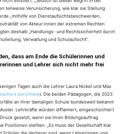
nicht existiert. „Jedoch ist dieser Begriff in der
en teilweise Verunsicherung, wie klar sie Stellung
rde „mithilfe von Dienstaufsichtsbeschwerden,
utralität‘ von Akteur:innen der extremen Rechten
ötigten deshalb „Handlungs- und Rechtssicherheit durch
hulleitung, Verwaltung und Schulaufsicht“.
rden, dass am Ende die Schülerinnen und
hrerinnen und Lehrer sich nicht mehr frei
 wenigen Tagen auch die Lehrer Laura Nickel und Max
achers berichtete
). Die beiden Pädagogen, die 2023
orfälle an ihrer damaligen Schule bundesweit bekannt
uster. Lehrkräfte würden diffamiert, eingeschüchtert
Druck gesetzt, wenn sie ihren Bildungsauftrag
 Positionen stellten. „Es muss der Gesellschaft klar
 Schüler die Verlierer sind, wenn Lehrerinnen und