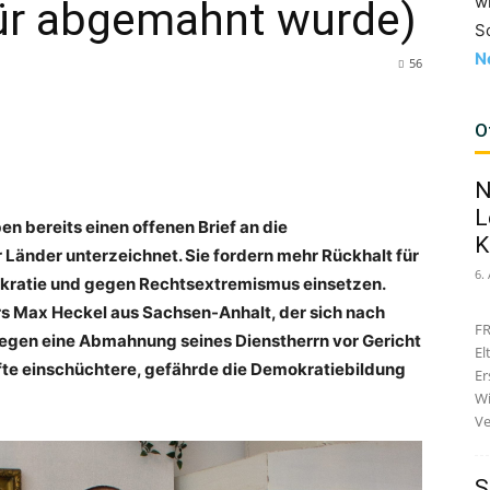
w
für abgemahnt wurde)
S
N
56
O
N
L
 bereits einen offenen Brief an die
K
 Länder unterzeichnet. Sie fordern mehr Rückhalt für
6.
mokratie und gegen Rechtsextremismus einsetzen.
rers Max Heckel aus Sachsen-Anhalt, der sich nach
FR
gegen eine Abmahnung seines Dienstherrn vor Gericht
El
äfte einschüchtere, gefährde die Demokratiebildung
Er
Wi
Ve
S