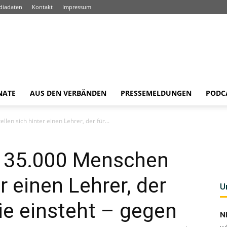
diadaten
Kontakt
Impressum
NATE
AUS DEN VERBÄNDEN
PRESSEMELDUNGEN
PODC
en sich hinter einen Lehrer, der für...
 135.000 Menschen
er einen Lehrer, der
U
ie einsteht – gegen
N