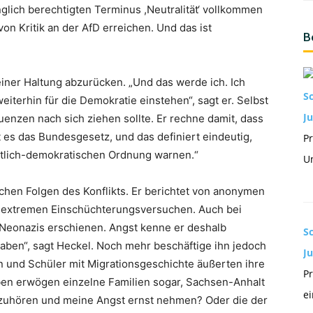
glich berechtigten Terminus ,Neutralität‘ vollkommen
von Kritik an der AfD erreichen. Und das ist
B
einer Haltung abzurücken. „Und das werde ich. Ich
S
iterhin für die Demokratie einstehen“, sagt er. Selbst
Ju
enzen nach sich ziehen sollte. Er rechne damit, dass
t es das Bundesgesetz, und das definiert eindeutig,
Pr
eitlich-demokratischen Ordnung warnen.“
Un
ichen Folgen des Konflikts. Er berichtet von anonymen
extremen Einschüchterungsversuchen. Auch bei
r Neonazis erschienen. Angst kenne er deshalb
S
aben“, sagt Heckel. Noch mehr beschäftige ihn jedoch
J
en und Schüler mit Migrationsgeschichte äußerten ihre
Pr
ben erwögen einzelne Familien sogar, Sachsen-Anhalt
ei
d zuhören und meine Angst ernst nehmen? Oder die der