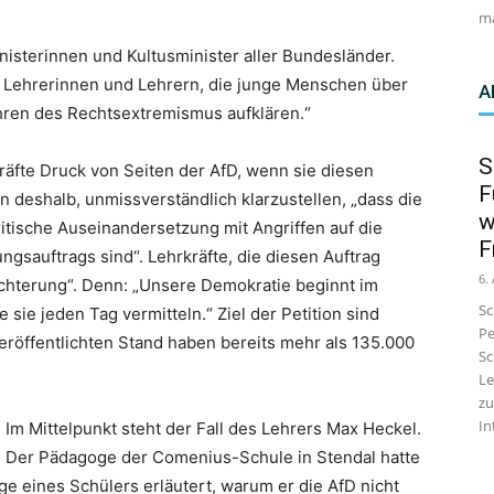
ma
inisterinnen und Kultusminister aller Bundesländer.
on Lehrerinnen und Lehrern, die junge Menschen über
A
ren des Rechtsextremismus aufklären.“
S
äfte Druck von Seiten der AfD, wenn sie diesen
F
rn deshalb, unmissverständlich klarzustellen, „dass die
w
itische Auseinandersetzung mit Angriffen auf die
F
gsauftrags sind“. Lehrkräfte, die diesen Auftrag
6.
hüchterung“. Denn: „Unsere Demokratie beginnt im
Sc
sie jeden Tag vermitteln.“ Ziel der Petition sind
Pe
eröffentlichten Stand haben bereits mehr als 135.000
Sc
Le
zu
In
Im Mittelpunkt steht der Fall des Lehrers Max Heckel.
Der Pädagoge der Comenius-Schule in Stendal hatte
e eines Schülers erläutert, warum er die AfD nicht