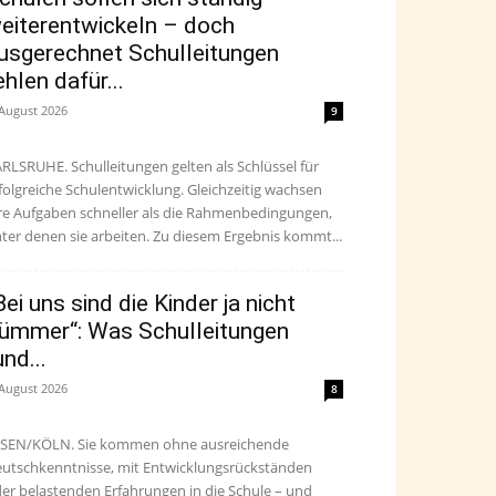
eiterentwickeln – doch
usgerechnet Schulleitungen
ehlen dafür...
 August 2026
9
RLSRUHE. Schulleitungen gelten als Schlüssel für
folgreiche Schulentwicklung. Gleichzeitig wachsen
re Aufgaben schneller als die Rahmenbedingungen,
ter denen sie arbeiten. Zu diesem Ergebnis kommt...
Bei uns sind die Kinder ja nicht
ümmer“: Was Schulleitungen
und...
 August 2026
8
SEN/KÖLN. Sie kommen ohne ausreichende
utschkenntnisse, mit Entwicklungsrückständen
er belastenden Erfahrungen in die Schule – und