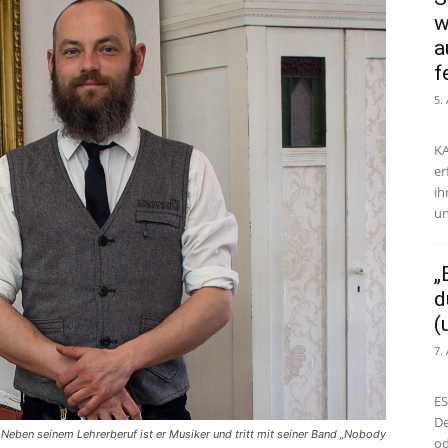
w
a
f
5.
KA
er
ih
un
„
d
(
7.
ES
De
 Neben seinem Lehrerberuf ist er Musiker und tritt mit seiner Band „Nobody
od