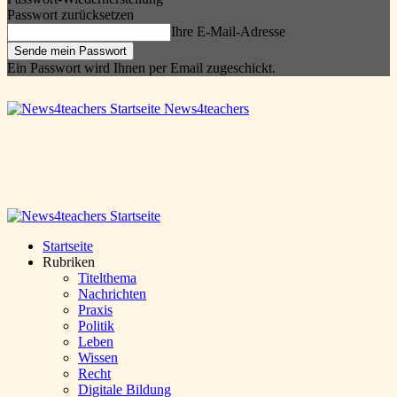
Passwort zurücksetzen
Ihre E-Mail-Adresse
Ein Passwort wird Ihnen per Email zugeschickt.
News4teachers
Startseite
Rubriken
Titelthema
Nachrichten
Praxis
Politik
Leben
Wissen
Recht
Digitale Bildung