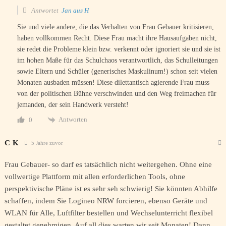
Antwortet
Jan aus H
Sie und viele andere, die das Verhalten von Frau Gebauer kritisieren,
haben vollkommen Recht. Diese Frau macht ihre Hausaufgaben nicht,
sie redet die Probleme klein bzw. verkennt oder ignoriert sie und sie ist
im hohen Maße für das Schulchaos verantwortlich, das Schulleitungen
sowie Eltern und Schüler (generisches Maskulinum!) schon seit vielen
Monaten ausbaden müssen! Diese dilettantisch agierende Frau muss
von der politischen Bühne verschwinden und den Weg freimachen für
jemanden, der sein Handwerk versteht!
Antworten
0
C K
5 Jahre zuvor
Frau Gebauer- so darf es tatsächlich nicht weitergehen. Ohne eine
vollwertige Plattform mit allen erforderlichen Tools, ohne
perspektivische Pläne ist es sehr seh schwierig! Sie könnten Abhilfe
schaffen, indem Sie Logineo NRW forcieren, ebenso Geräte und
WLAN für Alle, Luftfilter bestellen und Wechselunterricht flexibel
gestaltet genehmigen. Auf all dies warten wir seit Monaten! Dann