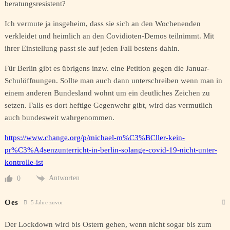
beratungsresistent?
Ich vermute ja insgeheim, dass sie sich an den Wochenenden
verkleidet und heimlich an den Covidioten-Demos teilnimmt. Mit
ihrer Einstellung passt sie auf jeden Fall bestens dahin.
Für Berlin gibt es übrigens inzw. eine Petition gegen die Januar-
Schulöffnungen. Sollte man auch dann unterschreiben wenn man in
einem anderen Bundesland wohnt um ein deutliches Zeichen zu
setzen. Falls es dort heftige Gegenwehr gibt, wird das vermutlich
auch bundesweit wahrgenommen.
https://www.change.org/p/michael-m%C3%BCller-kein-
pr%C3%A4senzunterricht-in-berlin-solange-covid-19-nicht-unter-
kontrolle-ist
Antworten
0
Oes
5 Jahre zuvor
Der Lockdown wird bis Ostern gehen, wenn nicht sogar bis zum