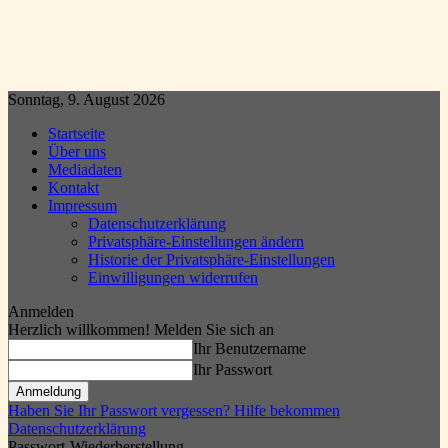
Sonntag, 9. August 2026
Startseite
Über uns
Mediadaten
Kontakt
Impressum
Datenschutzerklärung
Privatsphäre-Einstellungen ändern
Historie der Privatsphäre-Einstellungen
Einwilligungen widerrufen
Anmelden
Herzlich willkommen! Melden Sie sich an
Ihr Benutzername
Ihr Passwort
Haben Sie Ihr Passwort vergessen? Hilfe bekommen
Datenschutzerklärung
Passwort-Wiederherstellung