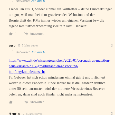
Antwortet
Jan aus H
Lieber Jan aus H, wieder einmal ein Volltreffer – deine Einschätzungen
tun gut, weil man bei dem grassierenden Wahnsinn und der
Borniertheit der KMs immer wieder am eigenen Verstang bzw die
eigene Realitätswahrnehmung zweifeln lässt. Danke!!!
Antworten
0
soso
5 Jahre zuvor
Antwortet
Jan aus H
https://www.zeit.de/wissen/gesundheit/2021-01/coronavirus-mutation-
neue-variante-b117-grossbritannien-ansteckung-
impfung/komplettansicht
Fr. Gebauer hat sich schon mindestens einmal geirrt und irrlichtert
weiter in dieser Pandemie. Ende Januar muss die Inzidenz deutlich
unter 50 sein, ansonsten wird der mutierte Virus sie eines Besseren
belehren, dann sind auch Kinder nicht mehr symptomfrei.
Antworten
0
Armin
5 Jahre zuvor