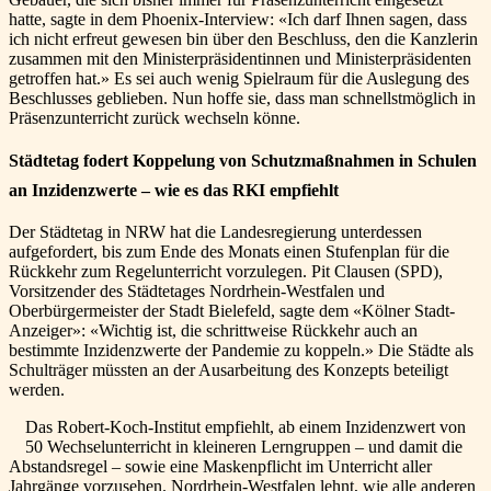
hatte, sagte in dem Phoenix-Interview: «Ich darf Ihnen sagen, dass
ich nicht erfreut gewesen bin über den Beschluss, den die Kanzlerin
zusammen mit den Ministerpräsidentinnen und Ministerpräsidenten
getroffen hat.» Es sei auch wenig Spielraum für die Auslegung des
Beschlusses geblieben. Nun hoffe sie, dass man schnellstmöglich in
Präsenzunterricht zurück wechseln könne.
Städtetag fodert Koppelung von Schutzmaßnahmen in Schulen
an Inzidenzwerte – wie es das RKI empfiehlt
Der Städtetag in NRW hat die Landesregierung unterdessen
aufgefordert, bis zum Ende des Monats einen Stufenplan für die
Rückkehr zum Regelunterricht vorzulegen. Pit Clausen (SPD),
Vorsitzender des Städtetages Nordrhein-Westfalen und
Oberbürgermeister der Stadt Bielefeld, sagte dem «Kölner Stadt-
Anzeiger»: «Wichtig ist, die schrittweise Rückkehr auch an
bestimmte Inzidenzwerte der Pandemie zu koppeln.» Die Städte als
Schulträger müssten an der Ausarbeitung des Konzepts beteiligt
werden.
Das Robert-Koch-Institut empfiehlt, ab einem Inzidenzwert von
50 Wechselunterricht in kleineren Lerngruppen – und damit die
Abstandsregel – sowie eine Maskenpflicht im Unterricht aller
Jahrgänge vorzusehen. Nordrhein-Westfalen lehnt, wie alle anderen