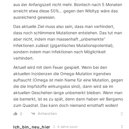
aus der Anfangszeit nicht mehr. Biontech nach 5 Monaten
erreicht etwa diese 50%… gegen den Wildtyp wäre das
ausreichend gewesen.
Das aktuelle Ziel muss also sein, dass man verhindert,
dass noch schlimmere Mutationen entstehen. Das tut man
aber nicht, indem man massenhaft „unbemerkte“
Infektionen zulässt (gigantisches Mutationspotential),
sondern indem man Infektionen nach Möglichkeit
verhindert.
Aktuell wird mit dem Feuer gespielt. Wenn bei den
aktuellen Inzidenzen die Omega-Mutation irgendwo
auftaucht (Omega ist mein Name für eine Mutation, gegen
die die Impfstoffe wirkungslos sind), dann wird sie im
aktuellen Geschehen lange unbemerkt bleiben. Wenn man
sie bemerkt, ist es zu spät, denn dann haben wir Bergamo
zum Quadrat. Das kann doch niemand ernsthaft wollen!
Antworten
0
Ich_bin_neu_hier
4 Jahre zuvor