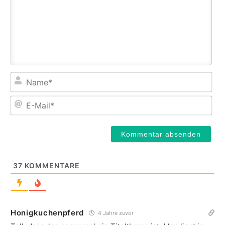
Na
E-
Mail
37
KOMMENTARE
Honigkuchenpferd
4 Jahre zuvor