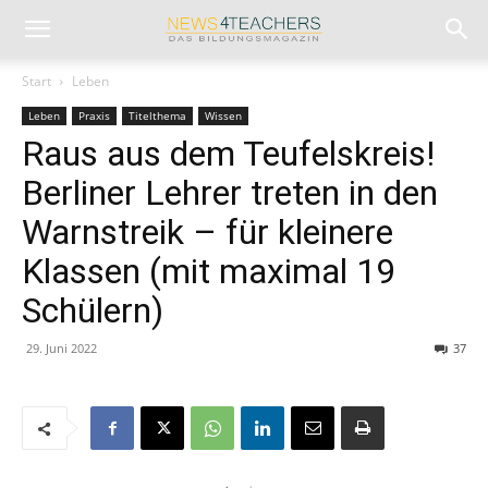
Start
Leben
Leben
Praxis
Titelthema
Wissen
Raus aus dem Teufelskreis!
Berliner Lehrer treten in den
Warnstreik – für kleinere
Klassen (mit maximal 19
Schülern)
29. Juni 2022
37