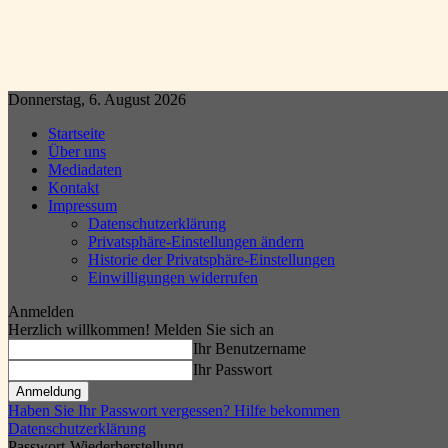
Donnerstag, 6. August 2026
Startseite
Über uns
Mediadaten
Kontakt
Impressum
Datenschutzerklärung
Privatsphäre-Einstellungen ändern
Historie der Privatsphäre-Einstellungen
Einwilligungen widerrufen
Anmelden
Herzlich willkommen! Melden Sie sich an
Ihr Benutzername
Ihr Passwort
Haben Sie Ihr Passwort vergessen? Hilfe bekommen
Datenschutzerklärung
Passwort-Wiederherstellung