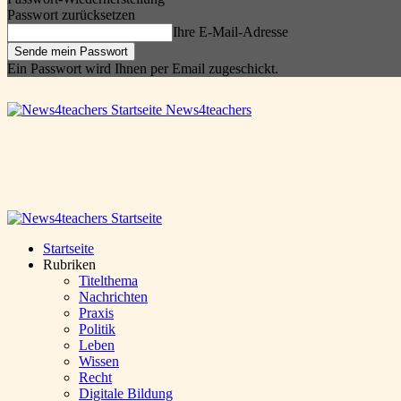
Passwort zurücksetzen
Ihre E-Mail-Adresse
Ein Passwort wird Ihnen per Email zugeschickt.
News4teachers
Startseite
Rubriken
Titelthema
Nachrichten
Praxis
Politik
Leben
Wissen
Recht
Digitale Bildung