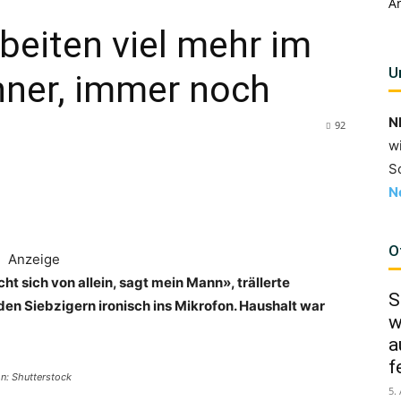
A
rbeiten viel mehr im
U
nner, immer noch
N
92
w
S
N
O
Anzeige
t sich von allein, sagt mein Mann», trällerte
S
en Siebzigern ironisch ins Mikrofon. Haushalt war
w
a
f
ion: Shutterstock
5.