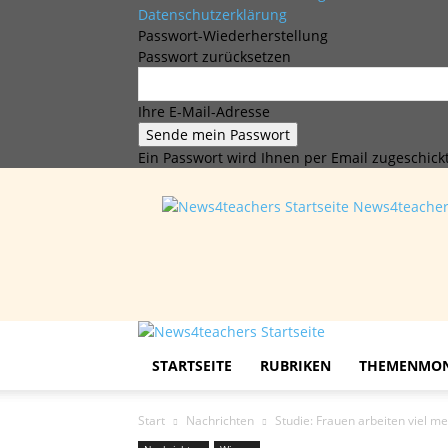
Datenschutzerklärung
Passwort-Wiederherstellung
Passwort zurücksetzen
Ihre E-Mail-Adresse
Ein Passwort wird Ihnen per Email zugeschickt
News4teache
STARTSEITE
RUBRIKEN
THEMENMO
Start
Nachrichten
Studie: Frauen arbeiten viel 