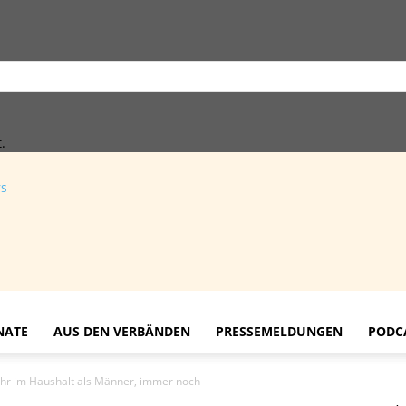
.
rs
NATE
AUS DEN VERBÄNDEN
PRESSEMELDUNGEN
PODC
mehr im Haushalt als Männer, immer noch