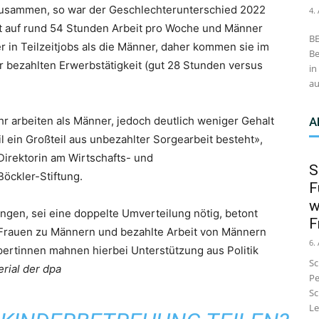
 zusammen, so war der Geschlechterunterschied 2022
4.
 auf rund 54 Stunden Arbeit pro Woche und Männer
BE
er in Teilzeitjobs als die Männer, daher kommen sie im
Be
 bezahlten Erwerbstätigkeit (gut 28 Stunden versus
in
au
r arbeiten als Männer, jedoch deutlich weniger Gehalt
A
l ein Großteil aus unbezahlter Sorgearbeit besteht»,
Direktorin am Wirtschafts- und
S
Böckler-Stiftung.
F
w
ingen, sei eine doppelte Umverteilung nötig, betont
F
 Frauen zu Männern und bezahlte Arbeit von Männern
6.
pertinnen mahnen hierbei Unterstützung aus Politik
Sc
rial der dpa
Pe
Sc
Le