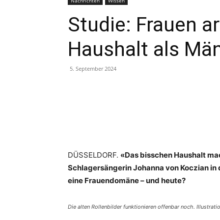
Nachrichten
Wissen
Studie: Frauen a
Haushalt als Mä
5. September 2024
Teilen
DÜSSELDORF.
«Das bisschen Haushalt mach
Schlagersängerin Johanna von Koczian in d
eine Frauendomäne – und heute?
Die alten Rollenbilder funktionieren offenbar noch. Illustrat