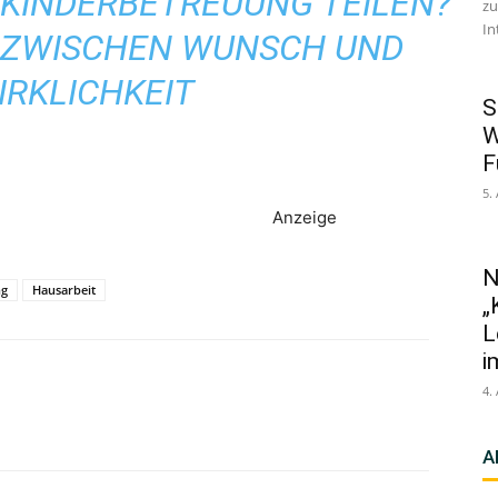
 KINDERBETREUUNG TEILEN?
zu
In
T ZWISCHEN WUNSCH UND
IRKLICHKEIT
S
W
F
5.
Anzeige
N
ng
Hausarbeit
„
L
i
4.
A