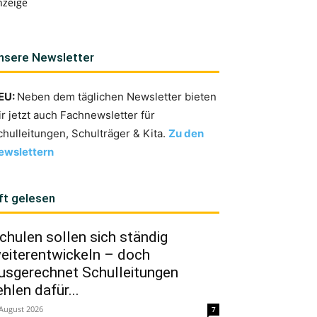
nzeige
nsere Newsletter
EU:
Neben dem täglichen Newsletter bieten
ir jetzt auch Fachnewsletter für
chulleitungen, Schulträger & Kita.
Zu den
ewslettern
ft gelesen
chulen sollen sich ständig
eiterentwickeln – doch
usgerechnet Schulleitungen
ehlen dafür...
 August 2026
7