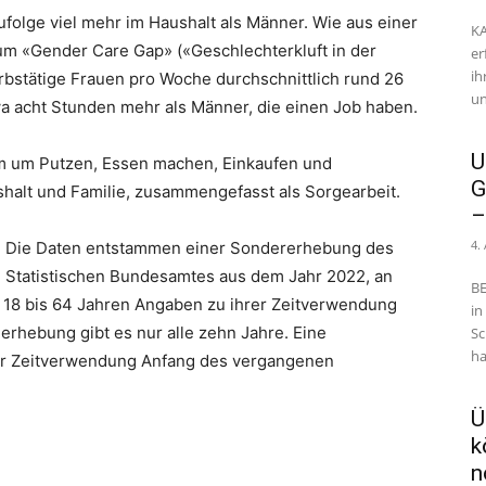
ufolge viel mehr im Haushalt als Männer. Wie aus einer
KA
m «Gender Care Gap» («Geschlechterkluft in der
er
ih
rbstätige Frauen pro Woche durchschnittlich rund 26
un
wa acht Stunden mehr als Männer, die einen Job haben.
U
lem um Putzen, Essen machen, Einkaufen und
G
shalt und Familie, zusammengefasst als Sorgearbeit.
–
4.
Die Daten entstammen einer Sondererhebung des
Statistischen Bundesamtes aus dem Jahr 2022, an
BE
 18 bis 64 Jahren Angaben zu ihrer Zeitverwendung
in
rhebung gibt es nur alle zehn Jahre. Eine
Sc
ha
der Zeitverwendung Anfang des vergangenen
Ü
k
n