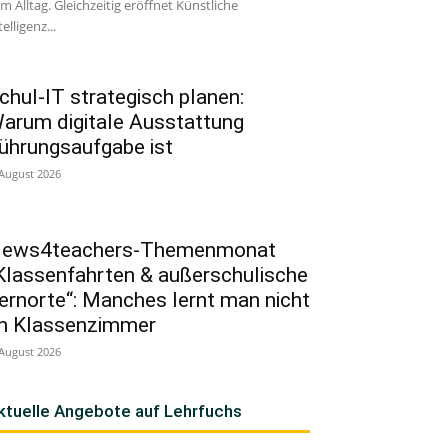
m Alltag. Gleichzeitig eröffnet Künstliche
telligenz...
chul-IT strategisch planen:
arum digitale Ausstattung
ührungsaufgabe ist
 August 2026
ews4teachers-Themenmonat
Klassenfahrten & außerschulische
ernorte“: Manches lernt man nicht
m Klassenzimmer
 August 2026
ktuelle Angebote auf Lehrfuchs