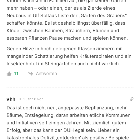
Kinder wachsen in Familien auf, die gar keinen Garten
mehr haben – oder einen, der es als Zierde eines
Neubaus in Ulf Soltaus Liste der „Gärten des Grauens“
schaffen könnte. Es ist deshalb längst überfällig, dass
KInder zwischen Bäumen, Sträuchern, Blumen und
essbaren Pflanzen Pause machen und spielen können.
Gegen Hitze in hoch gelegenen Klassenzimmern mit
mangelnder Schattierung helfen Kräuterspiralen und ein
Insektenhotel im Steingärtchen auch nicht wirklich.
Antworten
11
vhh
1 Jahr zuvor
Das ist doch nicht neu, angepasste Bepflanzung, mehr
Bäume, Entsiegelung, daran arbeiten etliche Kommunen
und Initiativen seit einigen Jahren. Mit ziemlich gutem
Erfolg, aber das kann der DUH egal sein. Lieber ein
katastrophales Defizit ‚entdecken‘ als positive Beispiele