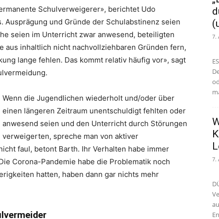
permanente Schulverweigerer», berichtet Udo
d
s. Ausprägung und Gründe der Schulabstinenz seien
(
iche seien im Unterricht zwar anwesend, beteiligten
7.
le aus inhaltlich nicht nachvollziehbaren Gründen fern,
ung lange fehlen. Das kommt relativ häufig vor», sagt
ES
De
ulvermeidung.
od
ma
Wenn die Jugendlichen wiederholt und/oder über
einen längeren Zeitraum unentschuldigt fehlten oder
W
anwesend seien und den Unterricht durch Störungen
K
verweigerten, spreche man von aktiver
L
cht faul, betont Barth. Ihr Verhalten habe immer
7.
. Die Corona-Pandemie habe die Problematik noch
ierigkeiten hatten, haben dann gar nichts mehr
DÜ
Ve
au
ulvermeider
En