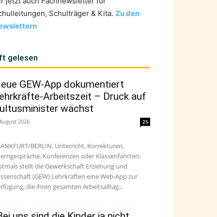
ir jetzt auch Fachnewsletter für
chulleitungen, Schulträger & Kita.
Zu den
ewslettern
ft gelesen
eue GEW-App dokumentiert
ehrkräfte-Arbeitszeit – Druck auf
ultusminister wächst
 August 2026
25
ANKFURT/BERLIN. Unterricht, Korrekturen,
terngespräche, Konferenzen oder Klassenfahrten:
stmals stellt die Gewerkschaft Erziehung und
ssenschaft (GEW) Lehrkräften eine Web-App zur
rfügung, die ihren gesamten Arbeitsalltag...
Bei uns sind die Kinder ja nicht