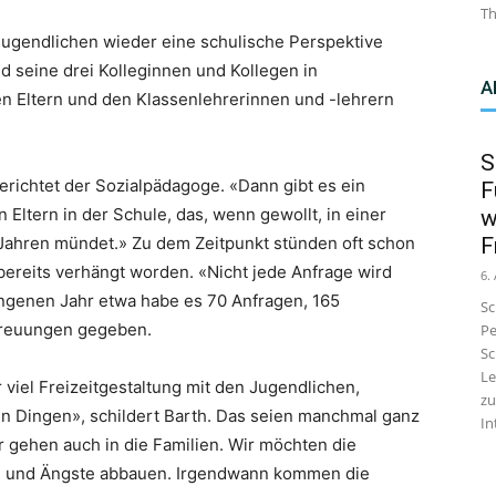
Th
 Jugendlichen wieder eine schulische Perspektive
 seine drei Kolleginnen und Kollegen in
A
n Eltern und den Klassenlehrerinnen und -lehrern
S
richtet der Sozialpädagoge. «Dann gibt es ein
F
Eltern in der Schule, das, wenn gewollt, in einer
w
 Jahren mündet.» Zu dem Zeitpunkt stünden oft schon
F
eits verhängt worden. «Nicht jede Anfrage wird
6.
angenen Jahr etwa habe es 70 Anfragen, 165
Sc
etreuungen gegeben.
Pe
Sc
Le
viel Freizeitgestaltung mit den Jugendlichen,
zu
hen Dingen», schildert Barth. Das seien manchmal ganz
In
gehen auch in die Familien. Wir möchten die
f- und Ängste abbauen. Irgendwann kommen die