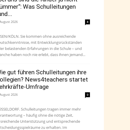
ümmer“: Was Schulleitungen
und...
 August 2026
8
SEN/KÖLN. Sie kommen ohne ausreichende
utschkenntnisse, mit Entwicklungsrückständen
er belastenden Erfahrungen in die Schule – und
nche haben noch nie erlebt, dass ihnen jemand...
ie gut führen Schulleitungen ihre
ollegien? News4teachers startet
ehrkräfte-Umfrage
 August 2026
0
SSELDORF. Schulleitungen tragen immer mehr
rantwortung – häufig ohne die nötige Zeit,
sreichende Unterstützung und entsprechende
tscheidungsspielräume zu erhalten. Im