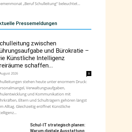
emenmonat „Beruf Schulleitung“ beleuchtet...
ktuelle Pressemeldungen
chulleitung zwischen
ührungsaufgabe und Bürokratie –
ie Künstliche Intelligenz
reiräume schaffen...
 August 2026
0
hulleitungen stehen heute unter enormem Druck:
rsonalmangel, Verwaltungsaufgaben,
hulentwicklung und Kommunikation mit
hrkräften, Eltern und Schulträgern gehören längst
m Alltag. Gleichzeitig eröffnet Künstliche
telligenz...
Schul-IT strategisch planen:
Warum digitale Ausstattung