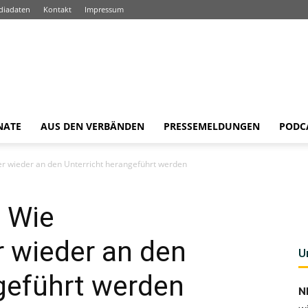
diadaten
Kontakt
Impressum
NATE
AUS DEN VERBÄNDEN
PRESSEMELDUNGEN
PODC
er wieder an den Unterricht herangeführt werden
: Wie
 wieder an den
U
geführt werden
N