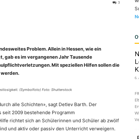
w
3
S
N
O
ndesweites Problem. Allein in Hessen, wie ein
N
igt, gab es im vergangenen Jahr Tausende
L
flichtverletzungen. Mit speziellen Hilfen sollen die
K
t werden.
6.
stlosigkeit. (Symbolfoto) Foto: Shutterstock
FR
El
rch alle Schichten», sagt Detlev Barth. Der
Er
as seit 2009 bestehende Programm
Wi
Ve
ilfe richtet sich an Schülerinnen und Schüler ab zwölf
ind und aktiv oder passiv den Unterricht verweigern.
„