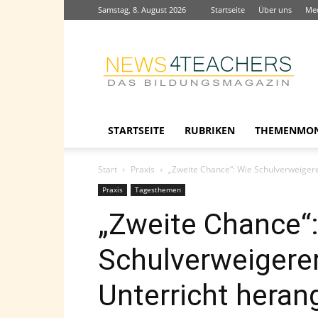
Samstag, 8. August 2026
Startseite
Über uns
Me
News4teachers
STARTSEITE
RUBRIKEN
THEMENMO
Start
Praxis
„Zweite Chance“: Wie Schulverweiger
Praxis
Tagesthemen
„Zweite Chance“
Schulverweigerer
Unterricht heran