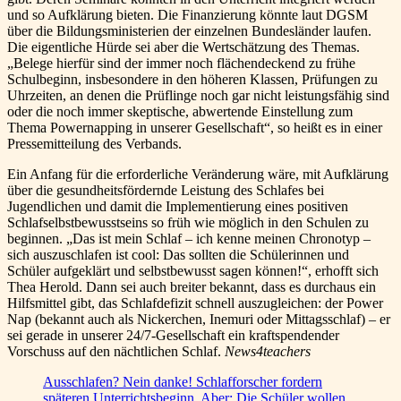
und so Aufklärung bieten. Die Finanzierung könnte laut DGSM
über die Bildungsministerien der einzelnen Bundesländer laufen.
Die eigentliche Hürde sei aber die Wertschätzung des Themas.
„Belege hierfür sind der immer noch flächendeckend zu frühe
Schulbeginn, insbesondere in den höheren Klassen, Prüfungen zu
Uhrzeiten, an denen die Prüflinge noch gar nicht leistungsfähig sind
oder die noch immer skeptische, abwertende Einstellung zum
Thema Powernapping in unserer Gesellschaft“, so heißt es in einer
Pressemitteilung des Verbands.
Ein Anfang für die erforderliche Veränderung wäre, mit Aufklärung
über die gesundheitsfördernde Leistung des Schlafes bei
Jugendlichen und damit die Implementierung eines positiven
Schlafselbstbewusstseins so früh wie möglich in den Schulen zu
beginnen. „Das ist mein Schlaf – ich kenne meinen Chronotyp –
sich auszuschlafen ist cool: Das sollten die Schülerinnen und
Schüler aufgeklärt und selbstbewusst sagen können!“, erhofft sich
Thea Herold. Dann sei auch breiter bekannt, dass es durchaus ein
Hilfsmittel gibt, das Schlafdefizit schnell auszugleichen: der Power
Nap (bekannt auch als Nickerchen, Inemuri oder Mittagsschlaf) – er
sei gerade in unserer 24/7-Gesellschaft ein kraftspendender
Vorschuss auf den nächtlichen Schlaf.
News4teachers
Ausschlafen? Nein danke! Schlafforscher fordern
späteren Unterrichtsbeginn. Aber: Die Schüler wollen