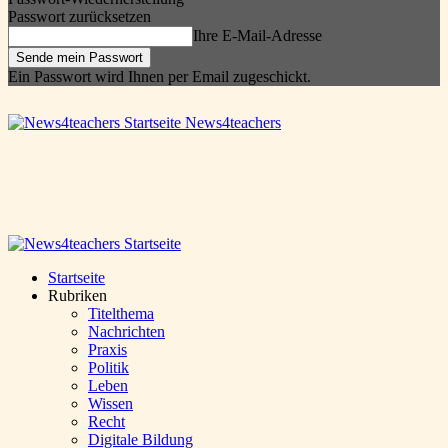
Passwort zurücksetzen
Ihre E-Mail-Adresse
Ein Passwort wird Ihnen per Email zugeschickt.
News4teachers
Startseite
Rubriken
Titelthema
Nachrichten
Praxis
Politik
Leben
Wissen
Recht
Digitale Bildung