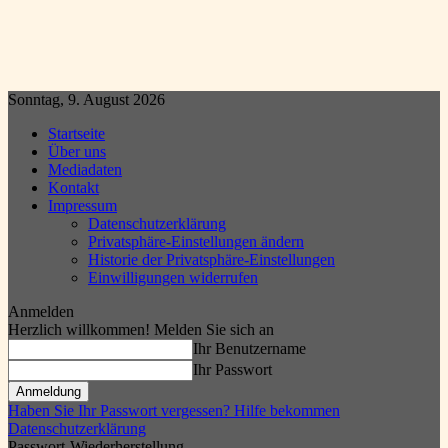
Sonntag, 9. August 2026
Startseite
Über uns
Mediadaten
Kontakt
Impressum
Datenschutzerklärung
Privatsphäre-Einstellungen ändern
Historie der Privatsphäre-Einstellungen
Einwilligungen widerrufen
Anmelden
Herzlich willkommen! Melden Sie sich an
Ihr Benutzername
Ihr Passwort
Haben Sie Ihr Passwort vergessen? Hilfe bekommen
Datenschutzerklärung
Passwort-Wiederherstellung