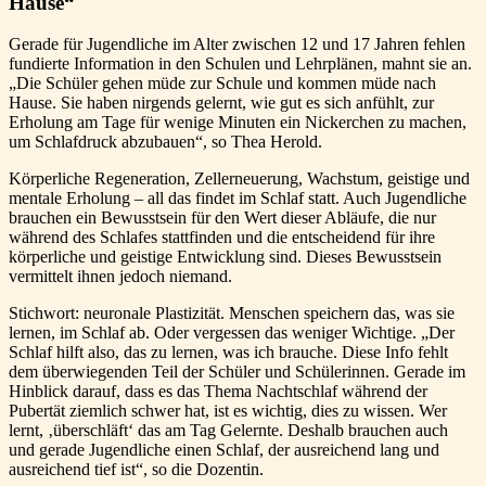
Hause“
Gerade für Jugendliche im Alter zwischen 12 und 17 Jahren fehlen
fundierte Information in den Schulen und Lehrplänen, mahnt sie an.
„Die Schüler gehen müde zur Schule und kommen müde nach
Hause. Sie haben nirgends gelernt, wie gut es sich anfühlt, zur
Erholung am Tage für wenige Minuten ein Nickerchen zu machen,
um Schlafdruck abzubauen“, so Thea Herold.
Körperliche Regeneration, Zellerneuerung, Wachstum, geistige und
mentale Erholung – all das findet im Schlaf statt. Auch Jugendliche
brauchen ein Bewusstsein für den Wert dieser Abläufe, die nur
während des Schlafes stattfinden und die entscheidend für ihre
körperliche und geistige Entwicklung sind. Dieses Bewusstsein
vermittelt ihnen jedoch niemand.
Stichwort: neuronale Plastizität. Menschen speichern das, was sie
lernen, im Schlaf ab. Oder vergessen das weniger Wichtige. „Der
Schlaf hilft also, das zu lernen, was ich brauche. Diese Info fehlt
dem überwiegenden Teil der Schüler und Schülerinnen. Gerade im
Hinblick darauf, dass es das Thema Nachtschlaf während der
Pubertät ziemlich schwer hat, ist es wichtig, dies zu wissen. Wer
lernt, ‚überschläft‘ das am Tag Gelernte. Deshalb brauchen auch
und gerade Jugendliche einen Schlaf, der ausreichend lang und
ausreichend tief ist“, so die Dozentin.