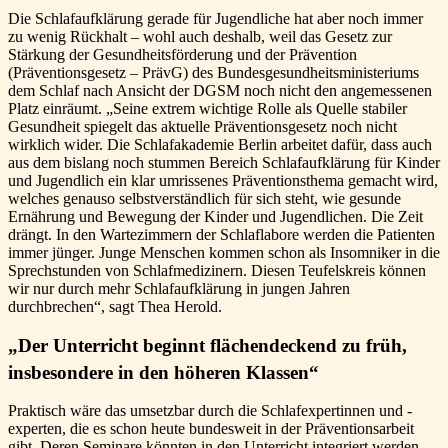
Die Schlafaufklärung gerade für Jugendliche hat aber noch immer
zu wenig Rückhalt – wohl auch deshalb, weil das Gesetz zur
Stärkung der Gesundheitsförderung und der Prävention
(Präventionsgesetz – PrävG) des Bundesgesundheitsministeriums
dem Schlaf nach Ansicht der DGSM noch nicht den angemessenen
Platz einräumt. „Seine extrem wichtige Rolle als Quelle stabiler
Gesundheit spiegelt das aktuelle Präventionsgesetz noch nicht
wirklich wider. Die Schlafakademie Berlin arbeitet dafür, dass auch
aus dem bislang noch stummen Bereich Schlafaufklärung für Kinder
und Jugendlich ein klar umrissenes Präventionsthema gemacht wird,
welches genauso selbstverständlich für sich steht, wie gesunde
Ernährung und Bewegung der Kinder und Jugendlichen. Die Zeit
drängt. In den Wartezimmern der Schlaflabore werden die Patienten
immer jünger. Junge Menschen kommen schon als Insomniker in die
Sprechstunden von Schlafmedizinern. Diesen Teufelskreis können
wir nur durch mehr Schlafaufklärung in jungen Jahren
durchbrechen“, sagt Thea Herold.
„Der Unterricht beginnt flächendeckend zu früh,
insbesondere in den höheren Klassen“
Praktisch wäre das umsetzbar durch die Schlafexpertinnen und -
experten, die es schon heute bundesweit in der Präventionsarbeit
gibt. Deren Seminare könnten in den Unterricht integriert werden