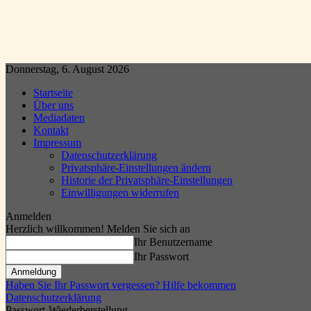
Donnerstag, 6. August 2026
Startseite
Über uns
Mediadaten
Kontakt
Impressum
Datenschutzerklärung
Privatsphäre-Einstellungen ändern
Historie der Privatsphäre-Einstellungen
Einwilligungen widerrufen
Anmelden
Herzlich willkommen! Melden Sie sich an
Ihr Benutzername
Ihr Passwort
Haben Sie Ihr Passwort vergessen? Hilfe bekommen
Datenschutzerklärung
Passwort-Wiederherstellung