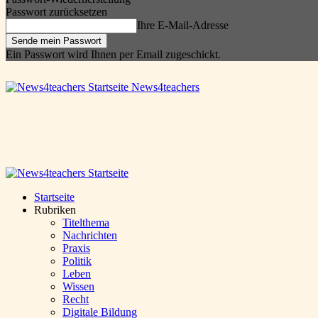
Passwort zurücksetzen
Ihre E-Mail-Adresse
Ein Passwort wird Ihnen per Email zugeschickt.
News4teachers
Startseite
Rubriken
Titelthema
Nachrichten
Praxis
Politik
Leben
Wissen
Recht
Digitale Bildung