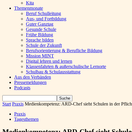
Kita
Themenmonate
Beruf Schulleitung
Aus- und Fortbildung
Guter Ganztag
Gesunde Schule
Frühe Bildung
Sprache bilden
Schule der Zukunft
Berufsorientierung & Berufliche Bildung
Mission MINT
Digital lehren und lernen
Klassenfahrten & außerschulische Lernorte
Schulbau & Schulausstattung
Aus den Verbänden
Pressemeldungen
Podcasts
Start
Praxis
Medienkompetenz: ARD-Chef sieht Schulen in der Pflicht 
Praxis
Tagesthemen
Medienkompetenz: ARD-Chef sieht Schulen i