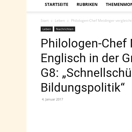
STARTSEITE
RUBRIKEN
THEMENMO
Start
Leben
Philologen-Chef Meidinger vergleicht
Leben
Nachrichten
Philologen-Chef 
Englisch in der 
G8: „Schnellschü
Bildungspolitik“
4. Januar 2017
Teilen