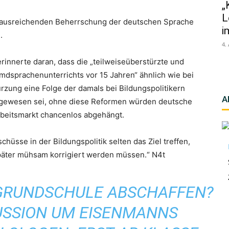
„
L
r ausreichenden Beherrschung der deutschen Sprache
i
.
4.
innerte daran, dass die „teilweiseüberstürzte und
mdsprachenunterrichts vor 15 Jahren“ ähnlich wie bei
ürzung eine Folge der damals bei Bildungspolitikern
A
g gewesen sei, ohne diese Reformen würden deutsche
rbeitsmarkt chancenlos abgehängt.
hüsse in der Bildungspolitik selten das Ziel treffen,
später mühsam korrigiert werden müssen.“ N4t
 GRUNDSCHULE ABSCHAFFEN?
KUSSION UM EISENMANNS