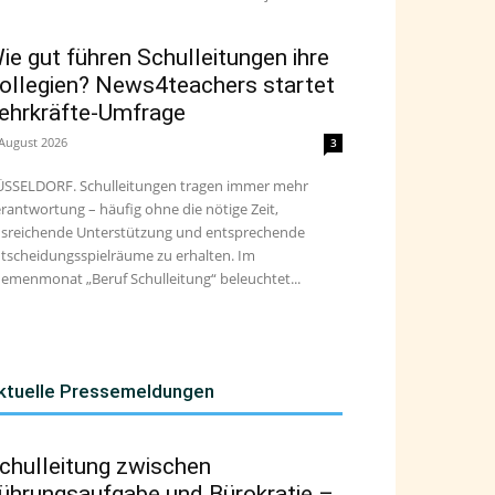
ie gut führen Schulleitungen ihre
ollegien? News4teachers startet
ehrkräfte-Umfrage
 August 2026
3
SSELDORF. Schulleitungen tragen immer mehr
rantwortung – häufig ohne die nötige Zeit,
sreichende Unterstützung und entsprechende
tscheidungsspielräume zu erhalten. Im
emenmonat „Beruf Schulleitung“ beleuchtet...
ktuelle Pressemeldungen
chulleitung zwischen
ührungsaufgabe und Bürokratie –