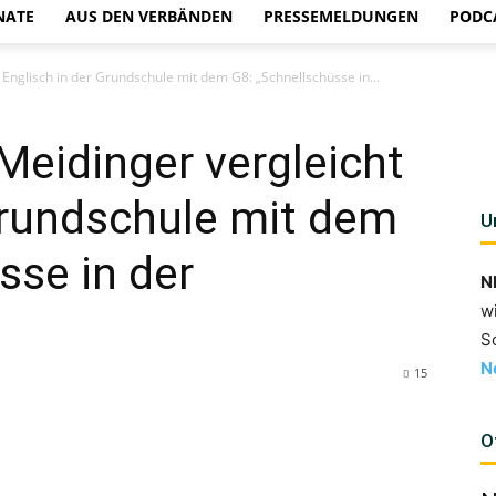
NATE
AUS DEN VERBÄNDEN
PRESSEMELDUNGEN
PODC
 Englisch in der Grundschule mit dem G8: „Schnellschüsse in...
Meidinger vergleicht
Grundschule mit dem
U
sse in der
N
w
S
N
15
O