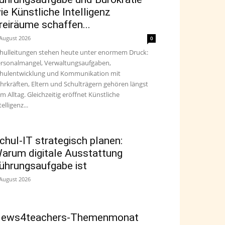
ie Künstliche Intelligenz
reiräume schaffen...
 August 2026
0
hulleitungen stehen heute unter enormem Druck:
rsonalmangel, Verwaltungsaufgaben,
hulentwicklung und Kommunikation mit
hrkräften, Eltern und Schulträgern gehören längst
m Alltag. Gleichzeitig eröffnet Künstliche
telligenz...
chul-IT strategisch planen:
arum digitale Ausstattung
ührungsaufgabe ist
 August 2026
ews4teachers-Themenmonat