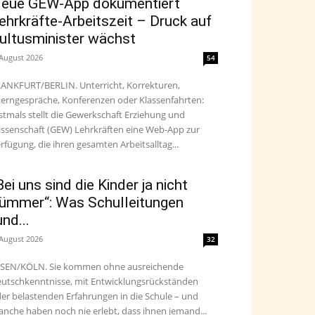
eue GEW-App dokumentiert
ehrkräfte-Arbeitszeit – Druck auf
ultusminister wächst
 August 2026
54
ANKFURT/BERLIN. Unterricht, Korrekturen,
terngespräche, Konferenzen oder Klassenfahrten:
stmals stellt die Gewerkschaft Erziehung und
ssenschaft (GEW) Lehrkräften eine Web-App zur
rfügung, die ihren gesamten Arbeitsalltag...
Bei uns sind die Kinder ja nicht
ümmer“: Was Schulleitungen
und...
 August 2026
32
SEN/KÖLN. Sie kommen ohne ausreichende
utschkenntnisse, mit Entwicklungsrückständen
er belastenden Erfahrungen in die Schule – und
nche haben noch nie erlebt, dass ihnen jemand...