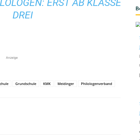
LOLOGEN: ERST AB KLASSE D
B
REI
Anzeige
chule
Grundschule
KMK
Meidinger
Philologenverband