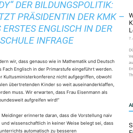
ADY“ DER BILDUNGSPOLITIK:
TZT PRÄSIDENTIN DER KMK –
W
K
 ERSTES ENGLISCH IN DER
L
SCHULE INFRAGE
7.
DÜ
Ve
rdern wir, dass genauso wie in Mathematik und Deutsch
au
En
s Fach Englisch in der Primarstufe eingeführt werden.
Th
r Kultusministerkonferenz nicht aufgegriffen, obwohl
ulen übertretenden Kinder so weit auseinanderklaffen,
werden muss. Wir erwarten, dass Frau Eisenmann als
undesweit aufgreifen wird!“
A
Meidinger erinnerte daran, dass die Vorstellung naiv
und wissenschaftlich in keiner Weise belegt sei, dass
S
unterrichts automatisch zu besseren
F