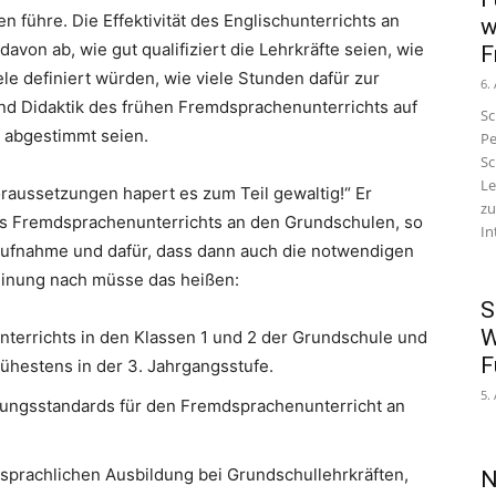
führe. Die Effektivität des Englischunterrichts an
w
von ab, wie gut qualifiziert die Lehrkräfte seien, wie
F
ele definiert würden, wie viele Stunden dafür zur
6.
d Didaktik des frühen Fremdsprachenunterrichts auf
Sc
 abgestimmt seien.
Pe
Sc
Le
raussetzungen hapert es zum Teil gewaltig!“ Er
zu
des Fremdsprachenunterrichts an den Grundschulen, so
In
saufnahme und dafür, dass dann auch die notwendigen
inung nach müsse das heißen:
S
W
nterrichts in den Klassen 1 und 2 der Grundschule und
F
ühestens in der 3. Jahrgangsstufe.
5.
ldungsstandards für den Fremdsprachenunterricht an
dsprachlichen Ausbildung bei Grundschullehrkräften,
N