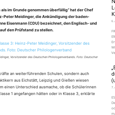
N
L
ja als im Grunde genommen überfällig“ hat der Chef
K
z-Peter Meidinger, die Ankündigung der baden-
6.
nne Eisenmann (CDU) bezeichnet, den Englisch- und
auf den Prüfstand zu stellen.
FR
El
Er
Wi
Ve
eidinger, Vorsitzender des Deutschen Philologenverbands. Foto: Deutscher
„
d
rkräfte an weiterführenden Schulen, sondern auch
(
ktikern aus Eichstätt, Leipzig und Gießen wiesen
kaum einen Unterschied ausmache, ob die Schülerinnen
7.
lasse 1 angefangen hätten oder in Klasse 3, erklärte
ES
De
od
ma