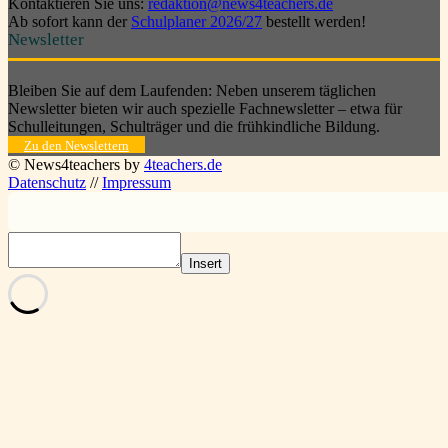
Kontaktieren Sie uns:
redaktion@news4teachers.de
Ab sofort kann der
Schulplaner 2026/27
bestellt werden!
Newsletter
Bleiben Sie auf dem Laufenden: Neben unserem täglichen
Newsletter bieten wir auch spezielle Fachnewsletter – etwa für
Schulleitungen, Schulträger und die frühkindliche Bildung.
Zu den Newslettern
© News4teachers by
4teachers.de
Datenschutz
//
Impressum
Insert