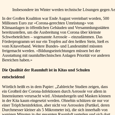
Insbesondere im Winter werden technische Lösungen gegen Aer
In der Großen Koalition war Ende August vereinbart worden, 500
Millionen Euro zur «Corona-gerechten Umrüstung» von
Klimaanlagen in öffentlichen Gebäuden und Versammlungsstätten
bereitzustellen, um die Ausbreitung von Corona über kleinste
Schwebeteilchen – sogenannte Aerosole – einzudämmen. Das
Förderprogramm sei nur ein Tropfen auf den heißen Stein, hieß es
vom Kitaverband. Weitere Bundes- und Landesmittel müssten
freigemacht werden. «Bildungseinrichtungen müssen bei der
Ausstattung mit raumlufttechnischen Anlagen Priorität vor anderen
Bereichen haben.»
Die Qualität der Raumluft ist in Kitas und Schulen
entscheidend
Wörtlich heißt es in dem Papier: „Zahlreiche Studien zeigen, dass
ein Großteil der Corona-Infektionen durch Aerosole vor allem in
Innenräumen verursacht wird. Abstandsregeln und Masken können
in der Kita kaum eingesetzt werden. Ohnehin schützen sie nur vor
einer Tröpfcheninfektion, aber nicht vor Aerosolen (Partikel, deren
Durchmesser kleiner als 5 Mikrometer ist), die sich innerhalb von
wenigen Minuten in der gesamten Raumluft verteilen und sich dort