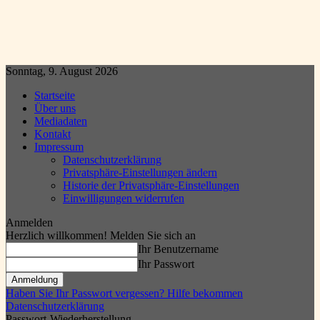
Sonntag, 9. August 2026
Startseite
Über uns
Mediadaten
Kontakt
Impressum
Datenschutzerklärung
Privatsphäre-Einstellungen ändern
Historie der Privatsphäre-Einstellungen
Einwilligungen widerrufen
Anmelden
Herzlich willkommen! Melden Sie sich an
Ihr Benutzername
Ihr Passwort
Haben Sie Ihr Passwort vergessen? Hilfe bekommen
Datenschutzerklärung
Passwort-Wiederherstellung