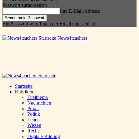
Passwort zurücksetzen
Ihre E-Mail-Adresse
Ein Passwort wird Ihnen per Email zugeschickt.
News4teachers
Startseite
Rubriken
Titelthema
Nachrichten
Praxis
Politik
Leben
Wissen
Recht
Digitale Bildung