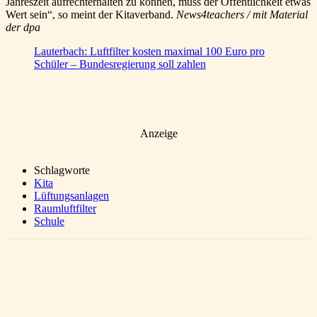
Jahreszeit aufrechterhalten zu können, muss der Öffentlichkeit etwas
Wert sein“, so meint der Kitaverband.
News4teachers / mit Material
der dpa
Lauterbach: Luftfilter kosten maximal 100 Euro pro
Schüler – Bundesregierung soll zahlen
Anzeige
Schlagworte
Kita
Lüftungsanlagen
Raumluftfilter
Schule