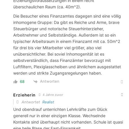
Erziehungsvoraussetzungen in einem recht
überschaulichen Raum (ca. 40m^2).
Die Besucher eines Finanzamtes dagegen sind eine völlig
inhomogene Gruppe: Da gibt es Reiche und Arme, brave
Steuerbürger und notorische Steuerhinterzieher,
Arbeitnehmer und Selbstständige. Außerdem ist so ein
typischer Arbeitsraum in einem Finanzamt mit ca. 50m^2
für drei bis vier Mitarbeiter viel größer, also viel
unübersichtlicher. Bei soviel Inhomogenität ist es
selbstverständlich, dass Finanzämter bevorzugt mit
Luftfiltern, Plexiglasscheiben und ähnlichem ausgestattet
werden und strikte Zugangsregelungen haben.
Antworten
68
Erzieherin
4 Jahre zuvor
Antwortet
Realist
Und obendrauf unterrichten Lehrkräfte zum Glück
generell nur in einer einzigen Klasse. Wechselnde
Kontakte sind überhaupt nicht vorhanden. Schule ist quasi
eine heile Blase der Fast-Einsamkeit.