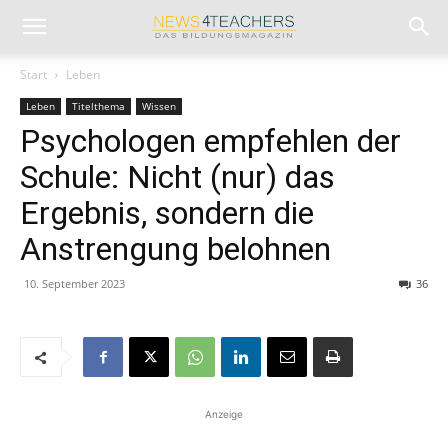
Start
Leben
Leben
Titelthema
Wissen
Psychologen empfehlen der
Schule: Nicht (nur) das
Ergebnis, sondern die
Anstrengung belohnen
10. September 2023
36
Anzeige