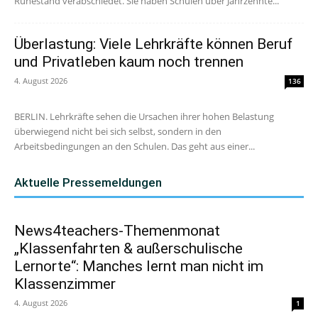
Ruhestand verabschiedet. Sie haben Schulen über Jahrzehnte...
Überlastung: Viele Lehrkräfte können Beruf
und Privatleben kaum noch trennen
4. August 2026
136
BERLIN. Lehrkräfte sehen die Ursachen ihrer hohen Belastung
überwiegend nicht bei sich selbst, sondern in den
Arbeitsbedingungen an den Schulen. Das geht aus einer...
Aktuelle Pressemeldungen
News4teachers-Themenmonat
„Klassenfahrten & außerschulische
Lernorte“: Manches lernt man nicht im
Klassenzimmer
4. August 2026
1