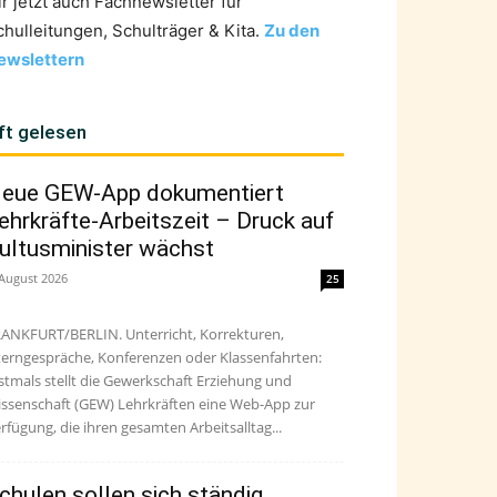
ir jetzt auch Fachnewsletter für
chulleitungen, Schulträger & Kita.
Zu den
ewslettern
ft gelesen
eue GEW-App dokumentiert
ehrkräfte-Arbeitszeit – Druck auf
ultusminister wächst
 August 2026
25
ANKFURT/BERLIN. Unterricht, Korrekturen,
terngespräche, Konferenzen oder Klassenfahrten:
stmals stellt die Gewerkschaft Erziehung und
ssenschaft (GEW) Lehrkräften eine Web-App zur
rfügung, die ihren gesamten Arbeitsalltag...
chulen sollen sich ständig