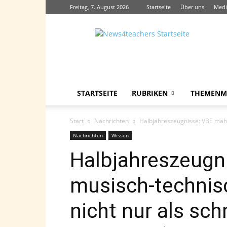
Freitag, 7. August 2026
Startseite
Über uns
Medi
News4teachers
STARTSEITE
RUBRIKEN
THEMENM
Start
Nachrichten
Halbjahreszeugnisse: VBE mahn
Nachrichten
Wissen
Halbjahreszeugn
musisch-technis
nicht nur als s