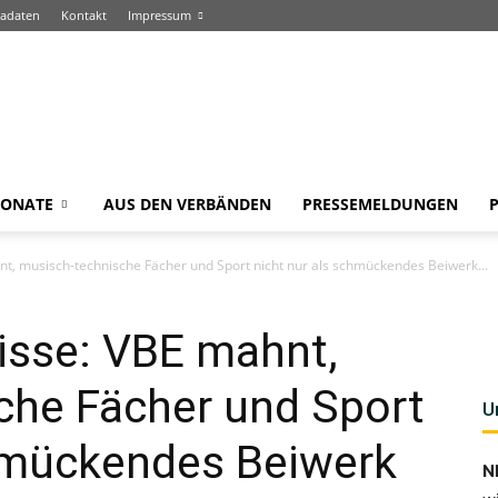
adaten
Kontakt
Impressum
ONATE
AUS DEN VERBÄNDEN
PRESSEMELDUNGEN
t, musisch-technische Fächer und Sport nicht nur als schmückendes Beiwerk...
isse: VBE mahnt,
che Fächer und Sport
U
chmückendes Beiwerk
N