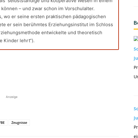
als selbstständige und kooperative Wesen in einem
önnen – und zwar schon im Vorschulalter.
s, wo er seine ersten praktischen pädagogischen
B
te er sein berühmtes Erziehungsinstitut im Schloss
Erziehungsmethode entwickelte und theoretisch
 Kinder lehrt“).
S
Ju
Pr
Un
Anzeige
S
J
VBE
Zeugnisse
Pr
ei