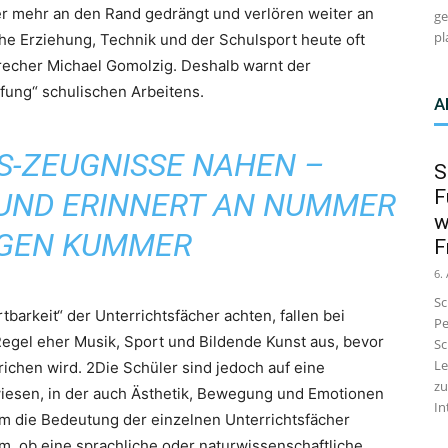
r mehr an den Rand gedrängt und verlören weiter an
ge
pl
he Erziehung, Technik und der Schulsport heute oft
recher Michael Gomolzig. Deshalb warnt der
fung“ schulischen Arbeitens.
A
S-ZEUGNISSE NAHEN –
S
F
UND ERINNERT AN NUMMER
w
GEN KUMMER
F
6.
Sc
barkeit“ der Unterrichtsfächer achten, fallen bei
Pe
egel eher Musik, Sport und Bildende Kunst aus, bevor
Sc
Le
ichen wird. 2Die Schüler sind jedoch auf eine
zu
iesen, in der auch Ästhetik, Bewegung und Emotionen
In
um die Bedeutung der einzelnen Unterrichtsfächer
rum, ob eine sprachliche oder naturwissenschaftliche