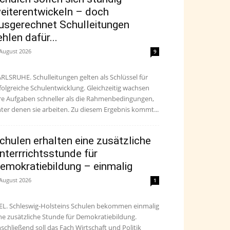
eiterentwickeln – doch
usgerechnet Schulleitungen
ehlen dafür...
 August 2026
9
RLSRUHE. Schulleitungen gelten als Schlüssel für
folgreiche Schulentwicklung. Gleichzeitig wachsen
re Aufgaben schneller als die Rahmenbedingungen,
ter denen sie arbeiten. Zu diesem Ergebnis kommt...
chulen erhalten eine zusätzliche
nterrrichtsstunde für
emokratiebildung – einmalig
 August 2026
1
EL. Schleswig-Holsteins Schulen bekommen einmalig
ne zusätzliche Stunde für Demokratiebildung.
schließend soll das Fach Wirtschaft und Politik