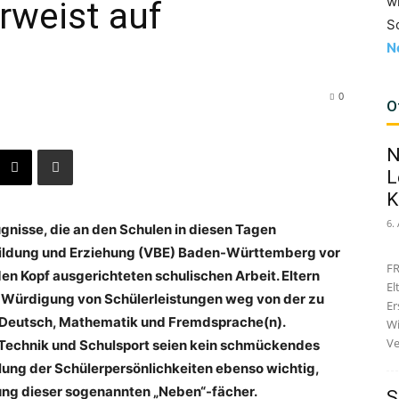
w
rweist auf
S
N
0
O
N
L
K
6.
gnisse, die an den Schulen in diesen Tagen
ildung und Erziehung (VBE) Baden-Württemberg vor
FR
en Kopf ausgerichteten schulischen Arbeit. Eltern
El
nd Würdigung von Schülerleistungen weg von der zu
Er
r Deutsch, Mathematik und Fremdsprache(n).
Wi
Ve
 Technik und Schulsport seien kein schmückendes
lung der Schülerpersönlichkeiten eben­so wichtig,
ung dieser sogenannten „Neben“-fächer.
S