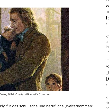
w
a
f
5.
KA
er
ih
un
S
U
D
5.
rt Anker, 1870, Quelle: Wikimedia Commons
KI
ei
ßig für das schulische und berufliche „Wei­terkommen“
An