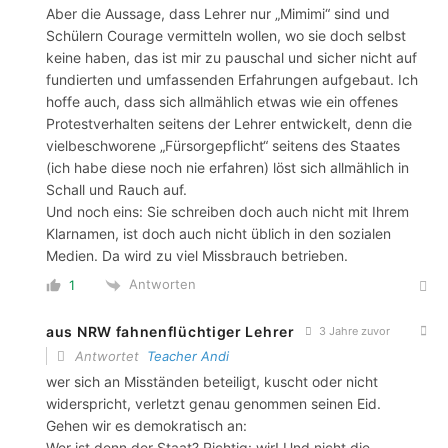
Aber die Aussage, dass Lehrer nur „Mimimi“ sind und
Schülern Courage vermitteln wollen, wo sie doch selbst
keine haben, das ist mir zu pauschal und sicher nicht auf
fundierten und umfassenden Erfahrungen aufgebaut. Ich
hoffe auch, dass sich allmählich etwas wie ein offenes
Protestverhalten seitens der Lehrer entwickelt, denn die
vielbeschworene „Fürsorgepflicht“ seitens des Staates
(ich habe diese noch nie erfahren) löst sich allmählich in
Schall und Rauch auf.
Und noch eins: Sie schreiben doch auch nicht mit Ihrem
Klarnamen, ist doch auch nicht üblich in den sozialen
Medien. Da wird zu viel Missbrauch betrieben.
Antworten
1
aus NRW fahnenflüchtiger Lehrer
3 Jahre zuvor
Antwortet
Teacher Andi
wer sich an Misständen beteiligt, kuscht oder nicht
widerspricht, verletzt genau genommen seinen Eid.
Gehen wir es demokratisch an:
Wer ist denn der Staat? Richtig: wir! Und nicht die