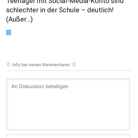
Teenager mit Social-Media-Konto sind
schlechter in der Schule – deutlich!
(Außer…)
Info bei neuen Kommentaren
Na