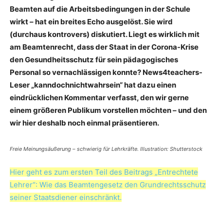
Beamten auf die Arbeitsbedingungen in der Schule
wirkt – hat ein breites Echo ausgelöst. Sie wird
(durchaus kontrovers) diskutiert. Liegt es wirklich mit
am Beamtenrecht, dass der Staat in der Corona-Krise
den Gesundheitsschutz für sein pädagogisches
Personal so vernachlässigen konnte? News4teachers-
Leser „kanndochnichtwahrsein“ hat dazu einen
eindrücklichen Kommentar verfasst, den wir gerne
einem größeren Publikum vorstellen möchten – und den
wir hier deshalb noch einmal präsentieren.
Freie Meinungsäußerung – schwierig für Lehrkräfte. Illustration: Shutterstock
Hier geht es zum ersten Teil des Beitrags „Entrechtete
Lehrer“: Wie das Beamtengesetz den Grundrechtsschutz
seiner Staatsdiener einschränkt.