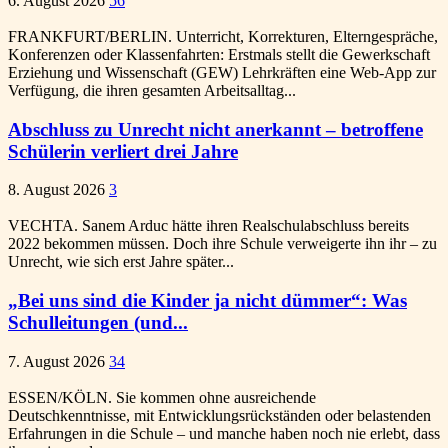
6. August 2026
56
FRANKFURT/BERLIN. Unterricht, Korrekturen, Elterngespräche,
Konferenzen oder Klassenfahrten: Erstmals stellt die Gewerkschaft
Erziehung und Wissenschaft (GEW) Lehrkräften eine Web-App zur
Verfügung, die ihren gesamten Arbeitsalltag...
Abschluss zu Unrecht nicht anerkannt – betroffene
Schülerin verliert drei Jahre
8. August 2026
3
VECHTA. Sanem Arduc hätte ihren Realschulabschluss bereits
2022 bekommen müssen. Doch ihre Schule verweigerte ihn ihr – zu
Unrecht, wie sich erst Jahre später...
„Bei uns sind die Kinder ja nicht dümmer“: Was
Schulleitungen (und...
7. August 2026
34
ESSEN/KÖLN. Sie kommen ohne ausreichende
Deutschkenntnisse, mit Entwicklungsrückständen oder belastenden
Erfahrungen in die Schule – und manche haben noch nie erlebt, dass