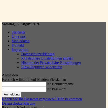
Samstag, 8. August 2026
Startseite
Über uns
Mediadaten
Kontakt
Impressum
Datenschutzerklärung
Privatsphäre-Einstellungen ändern
Historie der Privatsphäre-Einstellungen
Einwilligungen widerrufen
Anmelden
Herzlich willkommen! Melden Sie sich an
Ihr Benutzername
Ihr Passwort
Haben Sie Ihr Passwort vergessen? Hilfe bekommen
Datenschutzerklärung
Passwort-Wiederherstellung