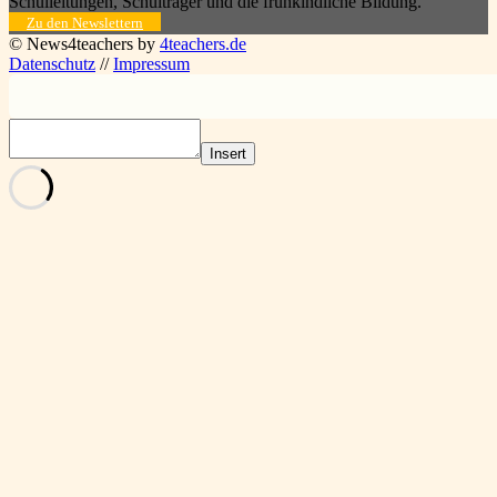
Schulleitungen, Schulträger und die frühkindliche Bildung.
Zu den Newslettern
© News4teachers by
4teachers.de
Datenschutz
//
Impressum
Insert