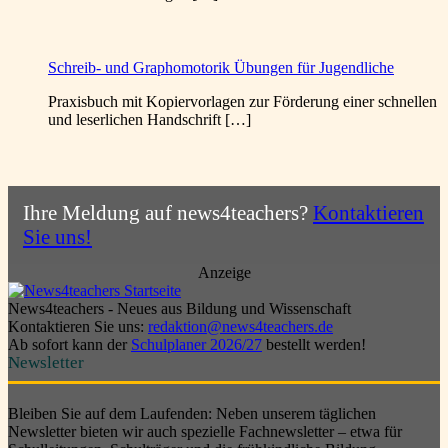
Schreib- und Graphomotorik Übungen für Jugendliche
Praxisbuch mit Kopiervorlagen zur Förderung einer schnellen
und leserlichen Handschrift […]
Ihre Meldung auf news4teachers?
Kontaktieren
Sie uns!
Anzeige
News4teachers - Neues aus Bildung und Wissenschaft
Kontaktieren Sie uns:
redaktion@news4teachers.de
Ab sofort kann der
Schulplaner 2026/27
bestellt werden!
Newsletter
Bleiben Sie auf dem Laufenden: Neben unserem täglichen
Newsletter bieten wir auch spezielle Fachnewsletter – etwa für