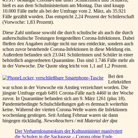
hieß es aus dem Schulministerium am Montag. Das sind knapp
10.000 Fälle mehr als bei der Umfrage vom 2. März, als 35.921
Fälle gezählt wurden. Das entspricht 2,24 Prozent der Schülerschaft
(Vorwoche: 1,83 Prozent).
Diese Zahl umfasse sowohl die durch schulische als auch die durch
außerschulische Testungen festgestellten Corona-Infektionen. Dabei
fließen den Angaben zufolge nicht nur neu entdeckte, sondern auch
schon zuvor bestehende Corona-Infektionen in diese Meldung ein.
Außerdem befanden sich 23.041 Schülerinnen und Schüler in einer
behördlich angeordneten Quarantäne. Das sind 1.746 Fälle mehr als
in der Vorwoche. Die Quote stieg leicht von 1,1 auf 1,2 Prozent.
Bei den
Lehrkräften
war schon in der Vorwoche ein Anstieg verzeichnet worden. Die
jüngste Umfrage ergab 6491 Corona-Fälle nach 4460 in der Woche
zuvor. In Quarantäne befanden sich am 9. März 1261 (plus 18).
Pandemiebedingte Schulschließungen gab es demnach weiterhin
keine. Während der vierten Corona-Welle waren die Infektionen
wochenlang gestiegen. Seit Anfang Februar waren sie dann
hingegen rückläufig.
News4teachers / mit Material der dpa
Der Verharmlosungskurs der Kultusminister manövriert
die Schulen in die Sackgasse – Corona ohne Ende