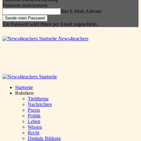
Passwort zurücksetzen
Ihre E-Mail-Adresse
Ein Passwort wird Ihnen per Email zugeschickt.
News4teachers
Startseite
Rubriken
Titelthema
Nachrichten
Praxis
Politik
Leben
Wissen
Recht
Digitale Bildung