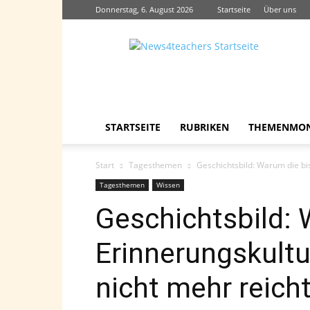
Donnerstag, 6. August 2026
Startseite
Über uns
News4teachers
STARTSEITE
RUBRIKEN
THEMENMO
Start
Tagesthemen
Geschichtsbild: Warum die bi
Tagesthemen
Wissen
Geschichtsbild: 
Erinnerungskultu
nicht mehr reich