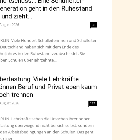
nd tschüss… Eine Schulleiter-
eneration geht in den Ruhestand
 und zieht...
 August 2026
35
RLIN. Viele Hundert Schulleiterinnen und Schulleiter
 Deutschland haben sich mit dem Ende des
huljahres in den Ruhestand verabschiedet. Sie
ben Schulen über Jahrzehnte...
berlastung: Viele Lehrkräfte
önnen Beruf und Privatleben kaum
och trennen
 August 2026
121
RLIN. Lehrkräfte sehen die Ursachen ihrer hohen
lastung überwiegend nicht bei sich selbst, sondern
 den Arbeitsbedingungen an den Schulen. Das geht
s einer...