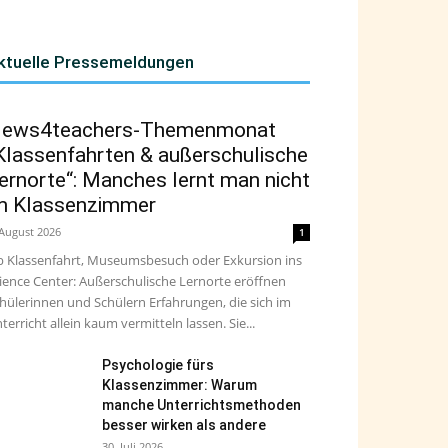
ktuelle Pressemeldungen
ews4teachers-Themenmonat
Klassenfahrten & außerschulische
ernorte“: Manches lernt man nicht
m Klassenzimmer
 August 2026
1
 Klassenfahrt, Museumsbesuch oder Exkursion ins
ience Center: Außerschulische Lernorte eröffnen
hülerinnen und Schülern Erfahrungen, die sich im
terricht allein kaum vermitteln lassen. Sie...
Psychologie fürs
Klassenzimmer: Warum
manche Unterrichtsmethoden
besser wirken als andere
30. Juli 2026