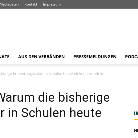
Mediadaten
Kontakt
Impressum
NATE
AUS DEN VERBÄNDEN
PRESSEMELDUNGEN
PODC
sherige Erinnerungskultur in Schulen heute nicht mehr reicht
Warum die bisherige
r in Schulen heute
U
t
N