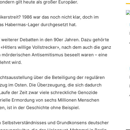
 sondern gilt heute als großer Europäer.
erstreit? 1986 war das noch nicht klar, doch im
h das Habermas-Lager durchgesetzt hat.
 weiterer Debatten in den 90er Jahren. Dazu gehörte
Hitlers willige Vollstrecker», nach dem auch die ganz
 mörderischen Antisemitismus beseelt waren – eine
lehnt wird.
achtsausstellung über die Beteiligung der regulären
dzug im Osten. Die Überzeugung, die sich dadurch
 Laufe der Zeit zwar viele schreckliche Genozide
trielle Ermordung von sechs Millionen Menschen
n, ist in der Geschichte ohne Beispiel.
n Selbstverständnisses und Grundkonsens deutscher