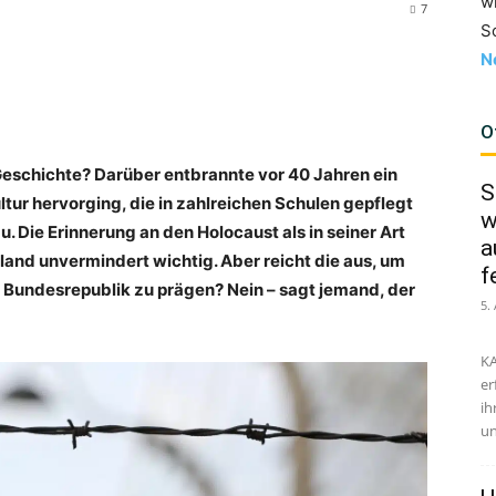
w
7
S
N
O
Geschichte? Darüber entbrannte vor 40 Jahren ein
S
ltur hervorging, die in zahlreichen Schulen gepflegt
w
u. Die Erinnerung an den Holocaust als in seiner Art
a
land unvermindert wichtig. Aber reicht die aus, um
f
r Bundesrepublik zu prägen? Nein – sagt jemand, der
5.
KA
er
ih
un