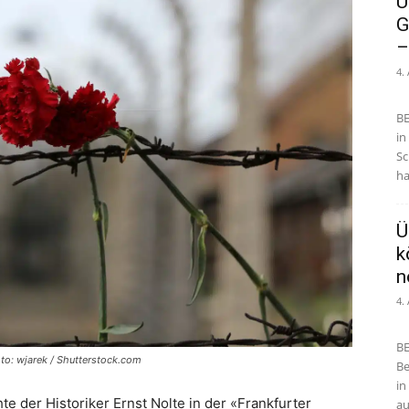
U
G
–
4.
BE
in
Sc
ha
Ü
k
n
4.
BE
to: wjarek / Shutterstock.com
Be
in
hte der Historiker Ernst Nolte in der «Frankfurter
au