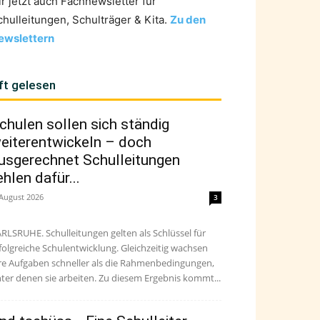
ir jetzt auch Fachnewsletter für
chulleitungen, Schulträger & Kita.
Zu den
ewslettern
ft gelesen
chulen sollen sich ständig
eiterentwickeln – doch
usgerechnet Schulleitungen
ehlen dafür...
 August 2026
3
RLSRUHE. Schulleitungen gelten als Schlüssel für
folgreiche Schulentwicklung. Gleichzeitig wachsen
re Aufgaben schneller als die Rahmenbedingungen,
ter denen sie arbeiten. Zu diesem Ergebnis kommt...