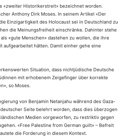
s «zweiter Historikerstreit» bezeichnet worden.
scher Anthony Dirk Moses. In seinem Artikel «Der
die Einzigartigkeit des Holocaust sei in Deutschland zu
en die Meinungsfreiheit einschränke. Dahinter stehe
 als «gute Menschen» dastehen zu wollen, die ihre
t aufgearbeitet hätten. Damit einher gehe eine
erkenswerten Situation, dass nichtjüdische Deutsche
üdinnen mit erhobenem Zeigefinger über korrekte
en», so Moses.
r Regierung von Benjamin Netanjahu während des Gaza-
 deutscher Seite belehrt worden, dass dies überzogen
sländischen Medien vorgeworfen, zu restriktiv gegen
gehen. «Free Palestine from German guilt» – Befreit
autete die Forderung in diesem Kontext.