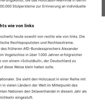
innerungskultur, die das Holocaust-Mahnmal in Berlin
0.000 Stolpersteine zur Erinnerung an individuelle
ts wie von links
Auschwitz heute sowohl von rechts wie von links. Die
eutsche Rechtspopulisten und Rechtsextreme.
h des früheren AfD-Bundessprechers Alexander
in Vogelschiss in über 1.000 Jahren erfolgreicher
de von einem «Schuldkult», der Deutschland zu
 diese Weise klein halten solle.
ationaler. Sie sieht den Holocaust in einer Reihe mit
 in vielen Ländern der Welt im Mittelpunkt des
inten Nationen den Sklavenhandel in diesem Jahr als
chkeit» eingestuft.