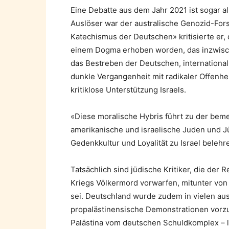
Eine Debatte aus dem Jahr 2021 ist sogar al
Auslöser war der australische Genozid-For
Katechismus der Deutschen» kritisierte er, 
einem Dogma erhoben worden, das inzwisch
das Bestreben der Deutschen, international
dunkle Vergangenheit mit radikaler Offenhei
kritiklose Unterstützung Israels.
«Diese moralische Hybris führt zu der bem
amerikanische und israelische Juden und J
Gedenkkultur und Loyalität zu Israel belehr
Tatsächlich sind jüdische Kritiker, die de
Kriegs Völkermord vorwarfen, mitunter von
sei. Deutschland wurde zudem in vielen au
propalästinensische Demonstrationen vorzu
Palästina vom deutschen Schuldkomplex – l