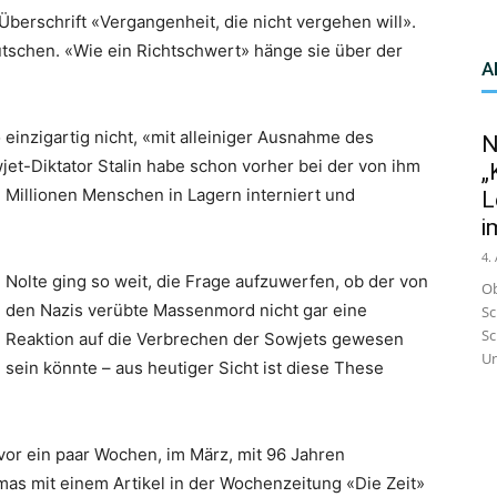
Überschrift «Vergangenheit, die nicht vergehen will».
tschen. «Wie ein Richtschwert» hänge sie über der
A
inzigartig nicht, «mit alleiniger Ausnahme des
N
et-Diktator Stalin habe schon vorher bei der von ihm
„
 Millionen Menschen in Lagern interniert und
L
i
4.
Nolte ging so weit, die Frage aufzuwerfen, ob der von
Ob
den Nazis verübte Massenmord nicht gar eine
Sc
Sc
Reaktion auf die Verbrechen der Sowjets gewesen
Un
sein könnte – aus heutiger Sicht ist diese These
vor ein paar Wochen, im März, mit 96 Jahren
as mit einem Artikel in der Wochenzeitung «Die Zeit»