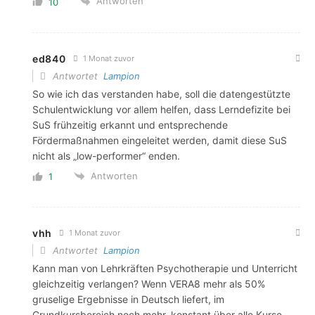
Antworten
10
ed840
1 Monat zuvor
Antwortet
Lampion
So wie ich das verstanden habe, soll die datengestützte
Schulentwicklung vor allem helfen, dass Lerndefizite bei
SuS frühzeitig erkannt und entsprechende
Fördermaßnahmen eingeleitet werden, damit diese SuS
nicht als „low-performer“ enden.
Antworten
1
vhh
1 Monat zuvor
Antwortet
Lampion
Kann man von Lehrkräften Psychotherapie und Unterricht
gleichzeitig verlangen? Wenn VERA8 mehr als 50%
gruselige Ergebnisse in Deutsch liefert, im
Grundkursbereich noch mehr, konstant über alle Kurse