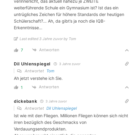
verinnerlicht, das aktuell nahezu je ZWEITE
weiterführende Schule ein Gymnasium ist? Ist das ein
untrügliches Zeichen für höhere Standards der heutigen
Schülerschaft?… Ah, da gibt’s ja noch die IQB-
Erkenntnisse…
Last edited 3 Jahre zuvor by Tom
Antworten
7
Dil Uhlenspiegel
3 Jahre zuvor
Antwortet
Tom
Ah jetzt verstehe ich Sie.
Antworten
1
dickebank
3 Jahre zuvor
Antwortet
Dil Uhlenspiegel
Ist wie mit den Fliegen. Millionen Fliegen können sich nicht
irren bezüglich des Geschmacks von
Verdauungsendprodukten.