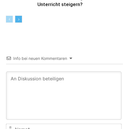
Unterricht steigern?
Info bei neuen Kommentaren
Na