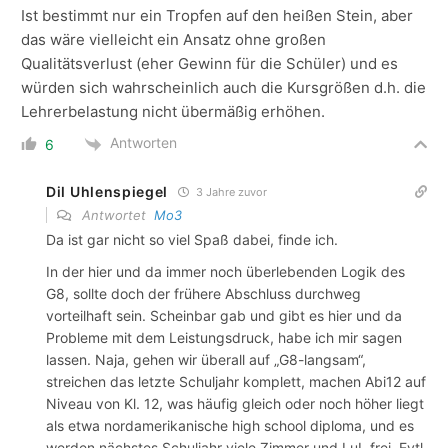
Ist bestimmt nur ein Tropfen auf den heißen Stein, aber
das wäre vielleicht ein Ansatz ohne großen
Qualitätsverlust (eher Gewinn für die Schüler) und es
würden sich wahrscheinlich auch die Kursgrößen d.h. die
Lehrerbelastung nicht übermäßig erhöhen.
Antworten
6
Dil Uhlenspiegel
3 Jahre zuvor
Antwortet
Mo3
Da ist gar nicht so viel Spaß dabei, finde ich.
In der hier und da immer noch überlebenden Logik des
G8, sollte doch der frühere Abschluss durchweg
vorteilhaft sein. Scheinbar gab und gibt es hier und da
Probleme mit dem Leistungsdruck, habe ich mir sagen
lassen. Naja, gehen wir überall auf „G8-langsam“,
streichen das letzte Schuljahr komplett, machen Abi12 auf
Niveau von Kl. 12, was häufig gleich oder noch höher liegt
als etwa nordamerikanische high school diploma, und es
werden nächstes Schuljahr viele Zimmer und LuL frei. Evtl.