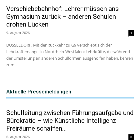
Verschiebebahnhof: Lehrer müssen ans
Gymnasium zurück – anderen Schulen
drohen Lücken
9. August 2026
1
DÜSSELDORF. Mit der Rückkehr zu G9 verschiebt sich der
Lehrkräftemangel in Nordrhein-Westfalen: Lehrkräfte, die während
der Umstellung an anderen Schulformen ausgeholfen haben, kehren
zum...
Aktuelle Pressemeldungen
Schulleitung zwischen Führungsaufgabe und
Bürokratie – wie Künstliche Intelligenz
Freiräume schaffen...
6. August 2026
0