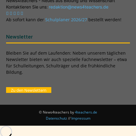
News4teachers - Neues aus Bildung und Wissenschaft
Kontaktieren Sie uns:
redaktion@news4teachers.de
Ab sofort kann der
Schulplaner 2026/27
bestellt werden!
Newsletter
Bleiben Sie auf dem Laufenden: Neben unserem täglichen
Newsletter bieten wir auch spezielle Fachnewsletter – etwa
für Schulleitungen, Schulträger und die frühkindliche
Bildung.
Zu den Newslettern
© News4teachers by
4teachers.de
Datenschutz
//
Impressum