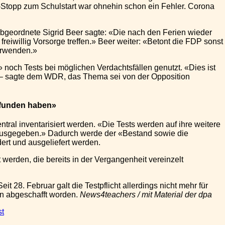
t-Stopp zum Schulstart war ohnehin schon ein Fehler. Corona
bgeordnete Sigrid Beer sagte: «Die nach den Ferien wieder
 freiwillig Vorsorge treffen.» Beer weiter: «Betont die FDP sonst
verwenden.»
noch Tests bei möglichen Verdachtsfällen genutzt. «Dies ist
P – sagte dem WDR, das Thema sei von der Opposition
gefunden haben»
al inventarisiert werden. «Die Tests werden auf ihre weitere
en ausgegeben.» Dadurch werde der «Bestand sowie die
dert und ausgeliefert werden.
erden, die bereits in der Vergangenheit vereinzelt
t 28. Februar galt die Testpflicht allerdings nicht mehr für
en abgeschafft worden.
News4teachers / mit Material der dpa
st