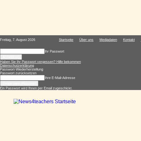
Freitag, 7. August 2026
Startseite
Über uns
Mediadaten
Kontakt
Ihr Passwort
Haben Sie Ihr Passwort vergessen? Hilfe bekommen
Datenschutzerklärung
Passwort-Wiederherstellung
Passwort zurücksetzen
Ihre E-Mail-Adresse
Ein Passwort wird Ihnen per Email zugeschickt.
News4teachers