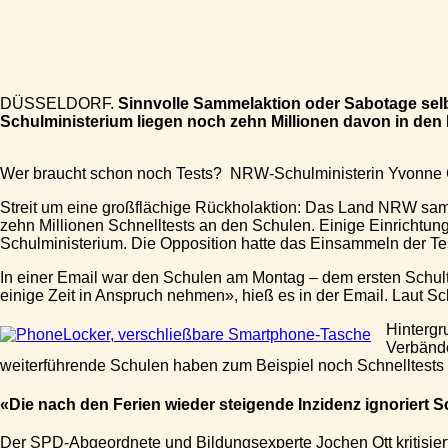
Teilen
DÜSSELDORF.
Sinnvolle Sammelaktion oder Sabotage selb
Schulministerium liegen noch zehn Millionen davon in den 
Wer braucht schon noch Tests? NRW-Schulministerin Yvonne
Streit um eine großflächige Rückholaktion: Das Land NRW samm
zehn Millionen Schnelltests an den Schulen. Einige Einrichtu
Schulministerium. Die Opposition hatte das Einsammeln der Tests
In einer Email war den Schulen am Montag – dem ersten Schu
einige Zeit in Anspruch nehmen», hieß es in der Email. Laut Sc
Hintergr
Verbände
weiterführende Schulen haben zum Beispiel noch Schnelltests 
«Die nach den Ferien wieder steigende Inzidenz ignoriert Sc
Der SPD-Abgeordnete und Bildungsexperte Jochen Ott kritisierte 