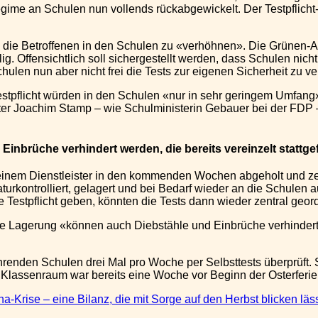
egime an Schulen nun vollends rückabgewickelt. Der Testpflich
 die Betroffenen in den Schulen zu «verhöhnen». Die Grünen-A
ig. Offensichtlich soll sichergestellt werden, dass Schulen nicht
hulen nun aber nicht frei die Tests zur eigenen Sicherheit zu 
tpflicht würden in den Schulen «nur in sehr geringem Umfang» 
ister Joachim Stamp – wie Schulministerin Gebauer bei der FD
Einbrüche verhindert werden, die bereits vereinzelt statt
inem Dienstleister in den kommenden Wochen abgeholt und zentr
aturkontrolliert, gelagert und bei Bedarf wieder an die Schul
ue Testpflicht geben, könnten die Tests dann wieder zentral geor
e Lagerung «können auch Diebstähle und Einbrüche verhindert w
renden Schulen drei Mal pro Woche per Selbsttests überprüft. Sei
Klassenraum war bereits eine Woche vor Beginn der Osterferi
-Krise – eine Bilanz, die mit Sorge auf den Herbst blicken läs