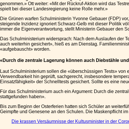
genommen.» Ott weiter: «Mit der Rückruf-Aktion wird das Testr
spielt bei dieser Landesregierung keine Rolle mehr.»
Die Grünen warfen Schulministerin Yvonne Gebauer (FDP) vor,
steigende Inzidenz ignoriert Schwarz-Gelb mit dieser Politik völl
immer die Eigenverantwortung, stellt Ministerin Gebauer den Sc
Das Schulministerium widersprach: Nach dem Auslaufen der Tes
auch weiterhin gesichert», hieß es am Dienstag. Familienmin
«aufgebauscht» worden.
«Durch die zentrale Lagerung können auch Diebstähle und 
Laut Schulministerium sollen die «überschüssigen Tests» von e
Verwendbarkeit hin geprüft, sachgerecht, insbesondere temper
Einsatzfähigkeit» der Schnelltests gesichert. Sollte es eine ne
Für das Schulministerium auch ein Argument: Durch die zentral
stattgefunden haben».
Bis zum Beginn der Osterferien hatten sich Schüler an weiterfüh
Geimpfte und Genesene an den Schulen. Die Maskenpflicht im 
Die krassen Versäumnisse der Kultusminister in der Corona