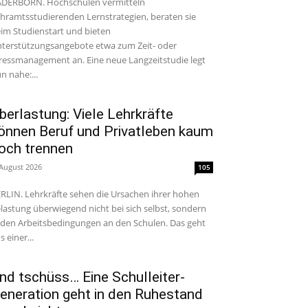
DERBORN. Hochschulen vermitteln
hramtsstudierenden Lernstrategien, beraten sie
im Studienstart und bieten
terstützungsangebote etwa zum Zeit- oder
ressmanagement an. Eine neue Langzeitstudie legt
n nahe:...
berlastung: Viele Lehrkräfte
önnen Beruf und Privatleben kaum
och trennen
 August 2026
105
RLIN. Lehrkräfte sehen die Ursachen ihrer hohen
lastung überwiegend nicht bei sich selbst, sondern
 den Arbeitsbedingungen an den Schulen. Das geht
s einer...
nd tschüss… Eine Schulleiter-
eneration geht in den Ruhestand