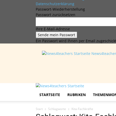
Datenschutzerklärung
Passwort-Wiederherstellung
Passwort zurücksetzen
Ihre E-Mail-Adresse
Ein Passwort wird Ihnen per Email zugeschickt
News4teache
STARTSEITE
RUBRIKEN
THEMENMO
Start
Schlagworte
Kita-Fachkräfte