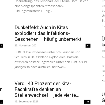
PA
Überlastung» des Personals, der Elternausschuss von
Le
einer «angespannten Atmosphäre».
be
Bildungsministerin Hubig...
Un
St
nu
Dunkelfeld: Auch in Kitas
explodiert das Infektions-
Ü
Geschehen – häufig unbemerkt
k
25. November 2021
9
31
n
BERLIN. Die Inzidenzen unter Schülerinnen und
Schülern in Deutschland explodieren. Dass die
4.
offiziellen Ansteckungszahlen unter den Fünf- bis 19-
BE
Jährigen so hoch ausfallen, hat zwei...
Be
in
au
Verdi: 40 Prozent der Kita-
en
Fachkräfte denken an
U
Stellenwechsel – jede vierte...
G
15. September 2021
0
145