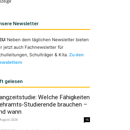
nzeige
nsere Newsletter
EU:
Neben dem täglichen Newsletter bieten
ir jetzt auch Fachnewsletter für
chulleitungen, Schulträger & Kita.
Zu den
ewslettern
ft gelesen
angzeitstudie: Welche Fähigkeiten
ehramts-Studierende brauchen –
nd wann
 August 2026
15