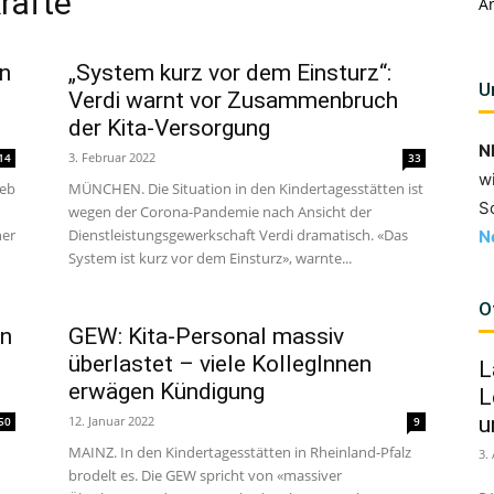
räfte
A
rn
„System kurz vor dem Einsturz“:
U
Verdi warnt vor Zusammenbruch
der Kita-Versorgung
N
3. Februar 2022
14
33
w
ieb
MÜNCHEN. Die Situation in den Kindertagesstätten ist
S
wegen der Corona-Pandemie nach Ansicht der
her
Dienstleistungsgewerkschaft Verdi dramatisch. «Das
N
System ist kurz vor dem Einsturz», warnte...
O
en
GEW: Kita-Personal massiv
überlastet – viele KollegInnen
L
erwägen Kündigung
L
u
12. Januar 2022
50
9
MAINZ. In den Kindertagesstätten in Rheinland-Pfalz
3.
brodelt es. Die GEW spricht von «massiver