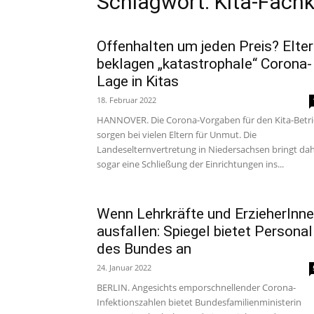
Schlagwort: Kita-Fachk
Offenhalten um jeden Preis? Elte
beklagen „katastrophale“ Corona-
Lage in Kitas
18. Februar 2022
HANNOVER. Die Corona-Vorgaben für den Kita-Betr
sorgen bei vielen Eltern für Unmut. Die
Landeselternvertretung in Niedersachsen bringt da
sogar eine Schließung der Einrichtungen ins...
Wenn Lehrkräfte und ErzieherInn
ausfallen: Spiegel bietet Personal
des Bundes an
24. Januar 2022
BERLIN. Angesichts emporschnellender Corona-
Infektionszahlen bietet Bundesfamilienministerin