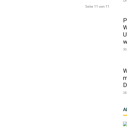
Un
Seite 11 von 11
P
W
U
w
30
W
m
D
28
A