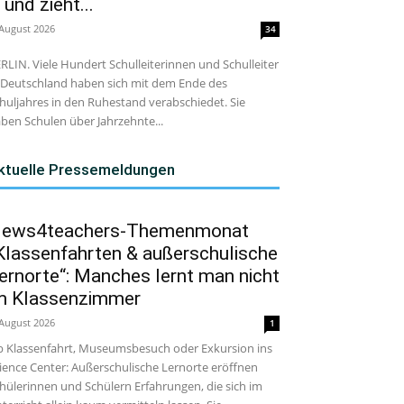
 und zieht...
 August 2026
34
RLIN. Viele Hundert Schulleiterinnen und Schulleiter
 Deutschland haben sich mit dem Ende des
huljahres in den Ruhestand verabschiedet. Sie
ben Schulen über Jahrzehnte...
ktuelle Pressemeldungen
ews4teachers-Themenmonat
Klassenfahrten & außerschulische
ernorte“: Manches lernt man nicht
m Klassenzimmer
 August 2026
1
 Klassenfahrt, Museumsbesuch oder Exkursion ins
ience Center: Außerschulische Lernorte eröffnen
hülerinnen und Schülern Erfahrungen, die sich im