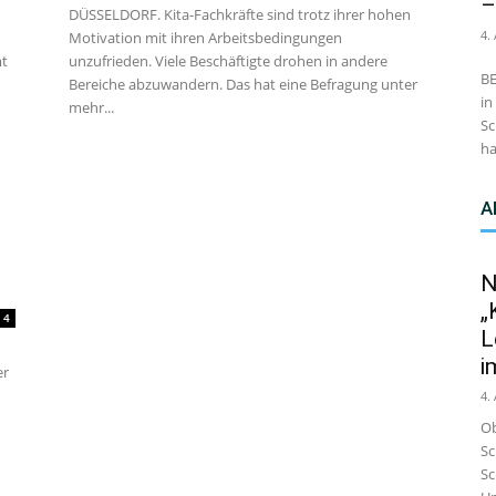
–
DÜSSELDORF. Kita-Fachkräfte sind trotz ihrer hohen
4.
Motivation mit ihren Arbeitsbedingungen
mt
unzufrieden. Viele Beschäftigte drohen in andere
BE
Bereiche abzuwandern. Das hat eine Befragung unter
in
mehr...
Sc
ha
A
N
„
4
L
i
er
4.
Ob
Sc
Sc