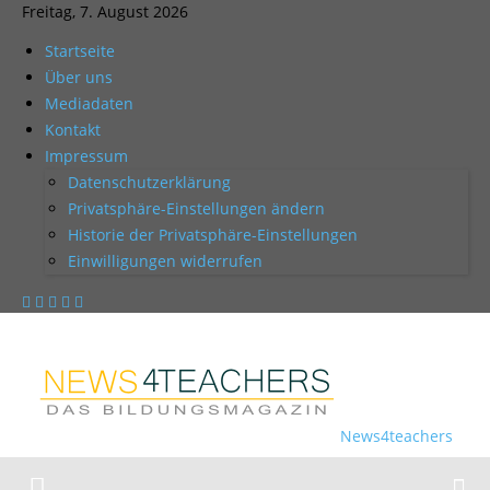
Freitag, 7. August 2026
Startseite
Über uns
Mediadaten
Kontakt
Impressum
Datenschutzerklärung
Privatsphäre-Einstellungen ändern
Historie der Privatsphäre-Einstellungen
Einwilligungen widerrufen
News4teachers