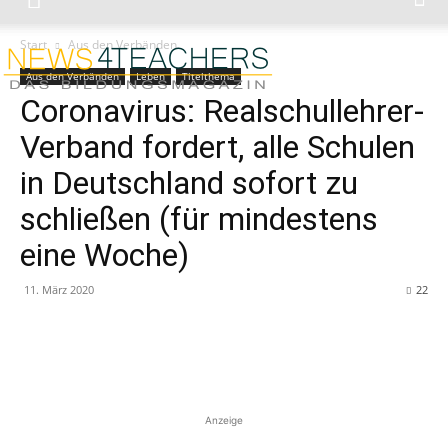
Start
Aus den Verbänden
Aus den Verbänden
Leben
Titelthema
Coronavirus: Realschullehrer-
Verband fordert, alle Schulen
in Deutschland sofort zu
schließen (für mindestens
eine Woche)
11. März 2020
22
Anzeige