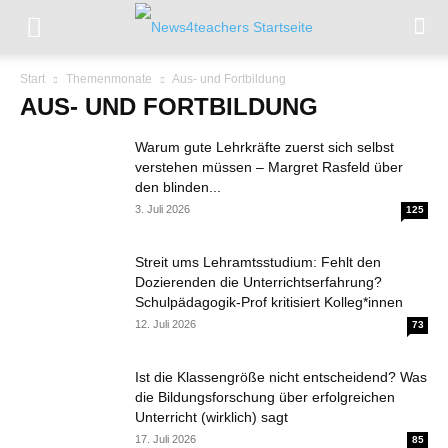
Start
Themenmonate
Aus- und Fortbildung
AUS- UND FORTBILDUNG
Warum gute Lehrkräfte zuerst sich selbst
verstehen müssen – Margret Rasfeld über
den blinden...
3. Juli 2026
125
Streit ums Lehramtsstudium: Fehlt den
Dozierenden die Unterrichtserfahrung?
Schulpädagogik-Prof kritisiert Kolleg*innen
12. Juli 2026
73
Ist die Klassengröße nicht entscheidend? Was
die Bildungsforschung über erfolgreichen
Unterricht (wirklich) sagt
17. Juli 2026
85