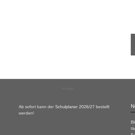
Anzeige
N
Ab sofort kann der
Schulplaner 2026/27
bestellt
werden!
B
tä
Fa