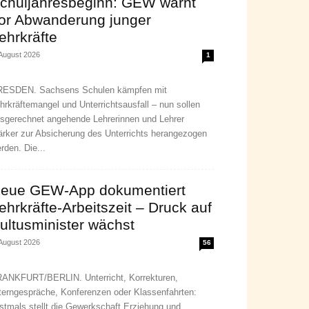
chuljahresbeginn: GEW warnt
or Abwanderung junger
ehrkräfte
 August 2026
1
ESDEN. Sachsens Schulen kämpfen mit
hrkräftemangel und Unterrichtsausfall – nun sollen
sgerechnet angehende Lehrerinnen und Lehrer
ärker zur Absicherung des Unterrichts herangezogen
rden. Die...
eue GEW-App dokumentiert
ehrkräfte-Arbeitszeit – Druck auf
ultusminister wächst
 August 2026
56
ANKFURT/BERLIN. Unterricht, Korrekturen,
terngespräche, Konferenzen oder Klassenfahrten:
stmals stellt die Gewerkschaft Erziehung und