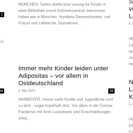
S
MÜNCHEN. Selten dürfte eine Lesung für Kinder in
v
einer Bibliothek soviel Aufmerksamkeit bekommen
L
1
haben wie in München. Hunderte Demonstranten, viel
Polizei und zahlreiche Journalisten...
8.
DR
ch
Le
au
st
we
Immer mehr Kinder leiden unter
Adipositas – vor allem in
N
Ostdeutschland
L
2. Mai 2023
64
35
K
HANNOVER. Immer mehr Kinder und Jugendliche sind
6.
zu dick - sogar krankhaft dick. Vor allem in der Corona-
Pandemie mit ihren Lockdowns und Einschränkungen
stieg...
FR
El
Er